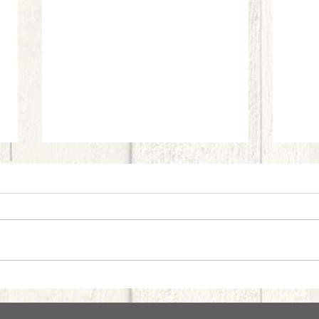
Cotolette di fiori di zucchine, crema di
Fettuc
pecorino romano, gocce di pomodoro e
noccio
basilico