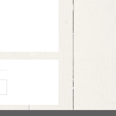
ce pesto d’indivia, guanciale e
le