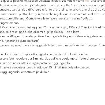
 questo pesciolino, spesso utilizzato in piatti sconditi o ricette 
#fit
 , una vera 
a, con calma, che riempirà di gusto la vostra cenetta!! Semplicissima da prepar
ngere qualsiasi tipo di verdura o fonte di proteina, nella versione di oggi trovia
 caratterizza il piatto, il curry in pasta che regala quel tocco orientale alla ricetta
cotture differenti! Combattere le temperature alte in cucina? ✔️Fatto!
 ringrazieranno
di Cocco senza zuccheri aggiunti, Curry in pasta q.b, 150 gr di Trancio di Merluzz
co, sale rosa, pepe, olio di semi di girasole q.b, 1 cipollotto. 
orno a 200 gradi. Lavate, pulite ed asciugate le foglie di Kale e adagiatele sen
rno. (tenetene alcune da parte)
, sale e pepe ed una volta raggiunta la temperatura del forno infornate per 15 mi
 filo di olio e un cipollotto tagliato finemente e fatelo imbiondire.
sce e fateli rosolare per 3 minuti, dopo di che aggiungete il latte di cocco e m
 un pochino di latte il curry in pasta ed aggiungetelo.
 rimaste e cuocete a fuoco medio per 15 minuti, mescolando spesso.
re aggiungendo le vostre chips di Kale