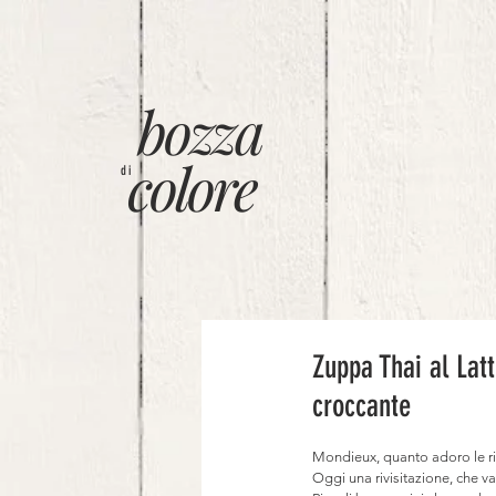
bozza
colore
di
Zuppa Thai al Lat
croccante
Mondieux, quanto adoro le ri
Oggi una rivisitazione, che val