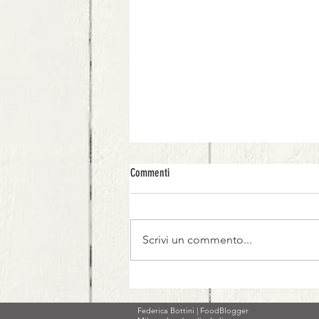
Commenti
Scrivi un commento...
Carpaccio di Melanzane rosse
Federica Bottini | FoodBlogger