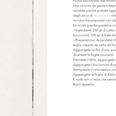
Piccoli bocconcini che rendono
Una coccola da gustare tiepid
variabile perché potrete aggiu
degli amici di 
@adezitalia 
che
non poiché preparato con due 
Le vostre papille gustative vi
>Ingredienti: 250 gr di Latte 
bocconcini, 100 gr di Kale fres
>Preparazione: Accendete il f
teglia coperta da carta da fo
Aggiungete un filo d'olio evo
diventare le foglie croccanti. 
Prendete il Wok, aggiungete un
Aggiungete i bocconcini di pe
Stemperate in una tazzina con
Aggiungete le foglie di Kale
E voilà non vi resta che servi
Buon appetito 