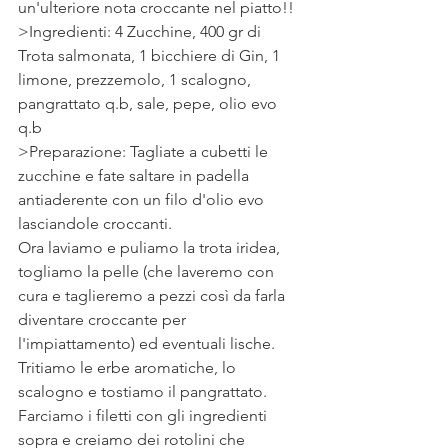
un'ulteriore nota croccante nel piatto!! 
>Ingredienti: 4 Zucchine, 400 gr di 
Trota salmonata, 1 bicchiere di Gin, 1 
limone, prezzemolo, 1 scalogno, 
pangrattato q.b, sale, pepe, olio evo 
q.b 
>Preparazione: Tagliate a cubetti le 
zucchine e fate saltare in padella 
antiaderente con un filo d'olio evo 
lasciandole croccanti.
Ora laviamo e puliamo la trota iridea, 
togliamo la pelle (che laveremo con 
cura e taglieremo a pezzi così da farla 
diventare croccante per 
l'impiattamento) ed eventuali lische.
Tritiamo le erbe aromatiche, lo 
scalogno e tostiamo il pangrattato.
Farciamo i filetti con gli ingredienti 
sopra e creiamo dei rotolini che 