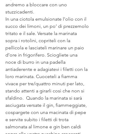
andremo a bloccare con uno 
stuzzicadenti.
In una ciotola emulsionate l’olio con il 
succo dei limoni, un po’ di prezzemolo 
tritato e il sale. Versate la marinata 
sopra i rotolini, copriteli con la 
pellicola e lasciateli marinare un paio 
d’ore in frigorifero. Sciogliete una 
noce di burro in una padella 
antiaderente e adagiatevi i filetti con la 
loro marinata. Cuoceteli a fiamma 
vivace per tre/quattro minuti per lato, 
stando attenti a girarli così che non si 
sfaldino.  Quando la marinata si sarà 
asciugata versate il gin, fiammeggiate, 
cospargete con una macinata di pepe 
e servite subito i filetti di trota 
salmonata al limone e gin ben caldi 
sopra alle vostre zucchine croccanti 