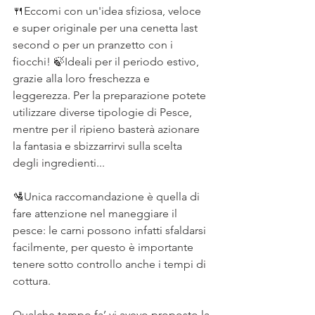
🍴Eccomi con un'idea sfiziosa, veloce 
e super originale per una cenetta last 
second o per un pranzetto con i 
fiocchi! 🍃Ideali per il periodo estivo, 
grazie alla loro freschezza e 
leggerezza. Per la preparazione potete 
utilizzare diverse tipologie di Pesce, 
mentre per il ripieno basterà azionare 
la fantasia e sbizzarrirvi sulla scelta 
degli ingredienti...
🛂Unica raccomandazione è quella di 
fare attenzione nel maneggiare il 
pesce: le carni possono infatti sfaldarsi 
facilmente, per questo è importante 
tenere sotto controllo anche i tempi di 
cottura.
Qualche tempo fa’ vi avevo proposto la 