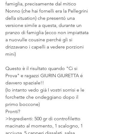
famiglia, precisamente dal mitico 
Nonno (che hai fornelli era la Pellegrini 
della situation) che presentó una 
versione simile a questa, durante un 
pranzo di famiglia (ecco non impiattata 
a nuovulle cousine perché gli si 
drizzavano i capelli a vedere porzioni 
mini)
Questo è il risultato quando "Ci si 
Prova" e ragazzi GIURIN GIURETTA é 
davvero spaziale!!
(Io intanto vedo già I vostri sorrisi e le 
forchette che ondeggiano dopo il 
primo boccone)
Pronti? 
>Ingredienti: 500 gr di controfiletto 
macinato al momento, 1 scalogno, 1 
acciuga, 5 capperi dissalati, salsa 