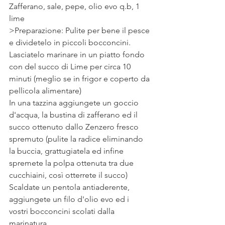
Zafferano, sale, pepe, olio evo q.b, 1 
lime
>Preparazione: Pulite per bene il pesce 
e dividetelo in piccoli bocconcini.
Lasciatelo marinare in un piatto fondo 
con del succo di Lime per circa 10 
minuti (meglio se in frigor e coperto da 
pellicola alimentare)
In una tazzina aggiungete un goccio 
d'acqua, la bustina di zafferano ed il 
succo ottenuto dallo Zenzero fresco 
spremuto (pulite la radice eliminando 
la buccia, grattugiatela ed infine 
spremete la polpa ottenuta tra due 
cucchiaini, così otterrete il succo)
Scaldate un pentola antiaderente, 
aggiungete un filo d'olio evo ed i 
vostri bocconcini scolati dalla 
marinatura.