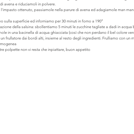
 di avena e riduciamoli in polvere.
l'impasto ottenuto, passiamole nella parure di avena ed adagiamole man mano
o sulla superficie ed inforniamo per 30 minuti in forno a 190°
zione della salsina: sbollentiamo 5 minuti le zucchine tagliate a dadi in acqua b
ole in una bacinella di acqua ghiacciata (così che non perdano il bel colore ver
un frullatore dai bordi alti, insieme al resto degli ingredienti. Frulliamo con un
 omogenea
stre polpette non vi resta che inpiattare, buon appetito 