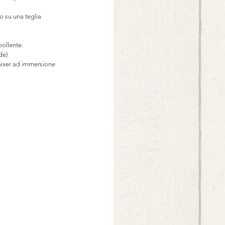
 su una teglia 
ollente. 
de) 
 mixer ad immersione 