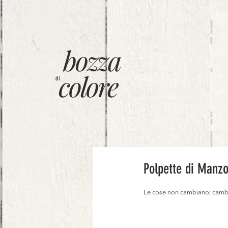
bozza
colore
di
Polpette di Manzo
Le cose non cambiano; cam
⠀