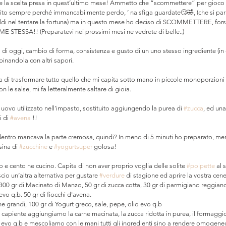
ere la scelta presa in quest’ultimo mese! Ammetto che “scommettere” per gioco 
evito sempre perché immancabilmente perdo, ’ na sfiga guardate🙄🤣, (che si pa
soldi nel tentare la fortuna) ma in questo mese ho deciso di SCOMMETTERE, fors
ME STESSA!! (Preparatevi nei prossimi mesi ne vedrete di belle..) ⠀
a
 di oggi, cambio di forma, consistenza e gusto di un uno stesso ingrediente (in
inandola con altri sapori.⠀
ia di trasformare tutto quello che mi capita sotto mano in piccole monoporzioni 
 le salse, mi fa letteralmente saltare di gioia.⠀
 uovo utilizzato nell’impasto, sostituito aggiungendo la purea di 
#zucca
, ed una
 di 
#avena
 !!⠀
entro mancava la parte cremosa, quindi? In meno di 5 minuti ho preparato, ment
sina di 
#zucchine
 e 
#yogurtsuper
 golosa!⠀
 cento ne cucino. Capita di non aver proprio voglia delle solite 
#polpette
 al 
scio un’altra alternativa per gustare 
#verdure
 di stagione ed aprire la vostra cene
 300 gr di Macinato di Manzo, 50 gr di zucca cotta, 30 gr di parmigiano reggiano,
vo q.b. 50 gr di fiocchi d'avena.
ine grandi, 100 gr di Yogurt greco, sale, pepe, olio evo q.b 
 capiente aggiungiamo la carne macinata, la zucca ridotta in purea, il formaggio,
 evo q.b e mescoliamo con le mani tutti gli ingredienti sino a rendere omogene