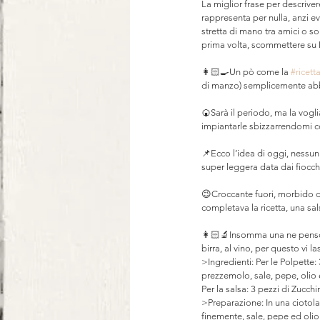
La miglior frase per descriv
rappresenta per nulla, anzi 
stretta di mano tra amici o 
prima volta, scommettere su 
👩🏻‍🍳Un pò come la 
#ricett
di manzo) semplicemente abb
🍘Sarà il periodo, ma la vogl
impiantarle sbizzarrendomi con
📌Ecco l’idea di oggi, nessun
super leggera data dai fiocchi
😉Croccante fuori, morbido d
completava la ricetta, una sal
👩🏻‍🔬Insomma una ne penso e
birra, al vino, per questo vi la
>Ingredienti: Per le Polpette:
prezzemolo, sale, pepe, olio e
Per la salsa: 3 pezzi di Zucch
>Preparazione: In una ciotola
finemente, sale, pepe ed olio