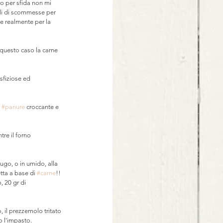
o per sfida non mi 
rli di scommesse per 
e realmente per la 
 questo caso la carne 
sfiziose ed 
 
#panure
 croccante e 
re il forno 
sugo, o in umido, alla 
tta a base di 
#carne
!!
 20 gr di 
 il prezzemolo tritato 
o l'impasto.