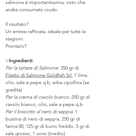
salmone è importantissima: visto che 
andrà consumato crudo. ⠀⠀
⠀⠀
Il risultato?⠀⠀
Un entree raffinata, ideale per tutte le 
stagioni. 
Pronta/o?
>
Ingredienti
: 
Per la tartare di Salmone
: 350 gr di 
Filetto di Salmone Goldfish Srl
, 1 lime, 
olio, sale e pepe q.b, erba cipollina (se 
gradita) 
Per la crema di cavolo bianco:
 250 gr di 
cavolo bianco, olio, sale e pepe q.b
Per il biscotto al nero di seppia
: 1 
bustina di nero di seppia, 250 gr di 
farina 00, 125 gr di burro freddo, 5 gr di 
sale grosso, 1 uovo (medio) 