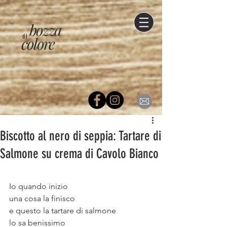
bozza
di
colore
Biscotto al nero di seppia: Tartare di
Salmone su crema di Cavolo Bianco
⠀⠀
Io quando inizio⠀
una cosa la finisco ⠀
e questo la tartare di salmone ⠀
lo sa benissimo⠀