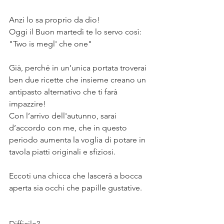
⠀⠀
Anzi lo sa proprio da dio!⠀⠀
Oggi il Buon martedì te lo servo così: 
"Two is megl' che one"⠀⠀
⠀⠀
Già, perché in un’unica portata troverai 
ben due ricette che insieme creano un 
antipasto alternativo che ti farà 
impazzire!⠀⠀
Con l’arrivo dell'autunno, sarai 
d’accordo con me, che in questo 
periodo aumenta la voglia di potare in 
tavola piatti originali e sfiziosi. ⠀⠀
⠀⠀
Eccoti una chicca che lascerà a bocca 
aperta sia occhi che papille gustative. 
⠀⠀
⠀⠀
Difficile?⠀⠀