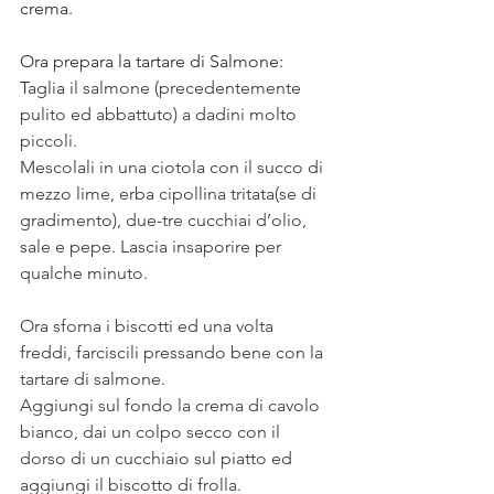
crema. 
Ora prepara la tartare di Salmone: 
T
aglia il salmone (precedentemente 
pulito ed abbattuto) a dadini molto 
piccoli. 
Mescolali in una ciotola con il succo di 
mezzo lime, erba cipollina tritata(se di 
gradimento), due-tre cucchiai d’olio, 
sale e pepe. Lascia insaporire per 
qualche minuto.
Ora sforna i biscotti ed una volta 
freddi, farciscili pressando bene con la 
tartare di salmone. 
Aggiungi sul fondo la crema di cavolo 
bianco, dai un colpo secco con il 
dorso di un cucchiaio sul piatto ed 
aggiungi il biscotto di frolla.