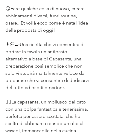
⠀
😏Fare qualche cosa di nuovo, creare 
abbinamenti diversi, fuori routine, 
osare.. Et voilà ecco come è nata l’idea 
della proposta di oggi!⠀
⠀
👩🏻‍🍳Una ricetta che vi consentirà di 
portare in tavola un antipasto 
alternativo a base di Capasanta, una 
preparazione così semplice che non 
solo vi stupirà ma talmente veloce da 
preparare che vi consentirà di dedicarvi 
del tutto ad ospiti o partner. ⠀
⠀
👆🏻La capasanta, un mollusco delicato 
con una polpa fantastica e tenerissima, 
perfetta per essere scottata, che ho 
scelto di abbinare creando un olio al 
wasabi, immancabile nella cucina 