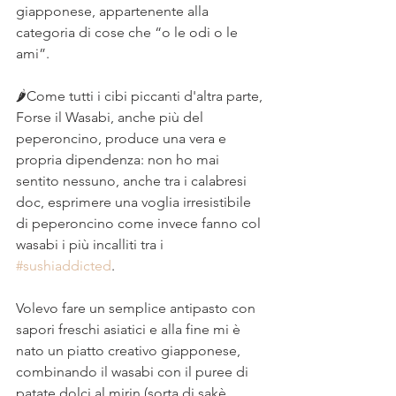
giapponese, appartenente alla 
categoria di cose che “o le odi o le 
ami”. ⠀
⠀
🌶️Come tutti i cibi piccanti d'altra parte, 
Forse il Wasabi, anche più del 
peperoncino, produce una vera e 
propria dipendenza: non ho mai 
sentito nessuno, anche tra i calabresi 
doc, esprimere una voglia irresistibile 
di peperoncino come invece fanno col 
wasabi i più incalliti tra i 
#sushiaddicted
. ⠀
⠀
Volevo fare un semplice antipasto con 
sapori freschi asiatici e alla fine mi è 
nato un piatto creativo giapponese, 
combinando il wasabi con il puree di 
patate dolci al mirin (sorta di sakè 