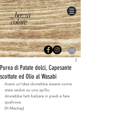
bozza
di
colore
Purea di Patate dolci, Capesante
scottate ed Olio al Wasabi⠀
Avere un’idea dovrebbe essere come 
stare seduti su uno spillo; ⠀
dovrebbe farti balzare in piedi e fare 
qualcosa.⠀
(H.Mackay)⠀