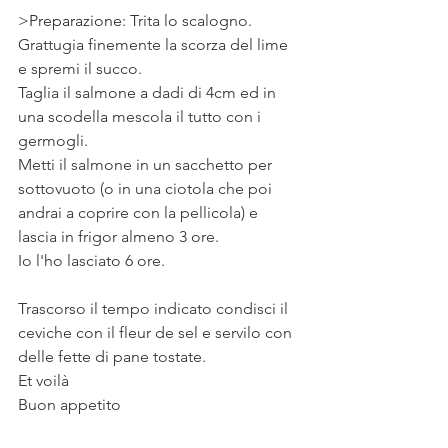
>Preparazione: 
Trita lo scalogno. 
Grattugia finemente la scorza del lime 
e spremi il succo. 
Taglia il salmone a dadi di 4cm ed in 
una scodella mescola il tutto con i 
germogli. 
Metti il salmone in un sacchetto per 
sottovuoto (o in una ciotola che poi 
andrai a coprire con la pellicola) e 
lascia in frigor almeno 3 ore. 
Io l'ho lasciato 6 ore. 
Trascorso il tempo indicato condisci il 
ceviche con il fleur de sel e servilo con 
delle fette di pane tostate. 
Et voilà 
Buon appetito 