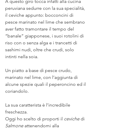
A questo giro tocca infatti alla cucina 
peruviana sedurre con la sua specialità, 
il ceviche appunto: bocconcini di 
pesce marinato nel lime che sembrano 
aver fatto tramontare il tempo del 
“banale” giapponese, i suoi rotolini di 
riso con o senza alga e i trancetti di 
sashimi nudi, oltre che crudi, solo 
intinti nella soia.⠀
⠀
Un piatto a base di pesce crudo, 
marinato nel lime, con l’aggiunta di 
alcune spezie quali il peperoncino ed il 
coriandolo.⠀
⠀
La sua caratterista è l’incredibile 
freschezza. ⠀
Oggi ho scelto di proporti il 
ceviche
 di 
Salmone
 attenendomi alla 