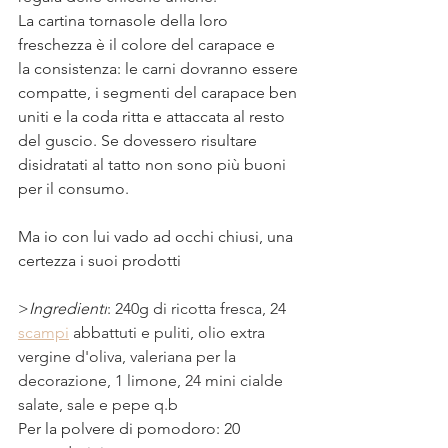
La cartina tornasole della loro 
freschezza è il colore del carapace e 
la consistenza: le carni dovranno essere 
compatte, i segmenti del carapace ben 
uniti e la coda ritta e attaccata al resto 
del guscio. Se dovessero risultare 
disidratati al tatto non sono più buoni 
per il consumo.⠀
⠀
Ma io con lui vado ad occhi chiusi, una 
certezza i suoi prodotti⠀
>
Ingredienti
: 
240g di ricotta fresca, 24 
scampi
 abbattuti e puliti, olio extra 
vergine d'oliva, valeriana per la 
decorazione, 1 limone, 24 mini cialde 
salate, sale e pepe q.b 
Per la polvere di pomodoro: 20 