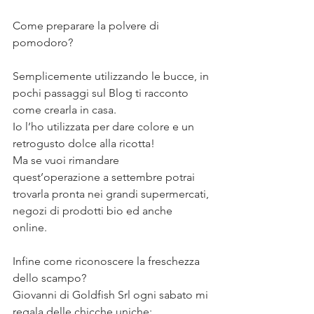
⠀
Come preparare la polvere di 
pomodoro? ⠀
⠀
Semplicemente utilizzando le bucce, in 
pochi passaggi sul Blog ti racconto 
come crearla in casa. ⠀
Io l’ho utilizzata per dare colore e un 
retrogusto dolce alla ricotta! ⠀
Ma se vuoi rimandare 
quest’operazione a settembre potrai 
trovarla pronta nei grandi supermercati, 
negozi di prodotti bio ed anche 
online.⠀
⠀
Infine come riconoscere la freschezza 
dello scampo? ⠀
Giovanni di Goldfish Srl ogni sabato mi 
regala delle chicche uniche: ⠀