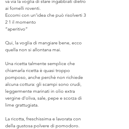
va via la voglia di stare ingabbiati dietro 
ai fornelli roventi. ⠀
Eccomi con un’idea che può risolverti 3 
2 1 il momento⠀
“aperitivo” ⠀
⠀
Qui, la voglia di mangiare bene, ecco 
quella non si allontana mai. ⠀
⠀
Una ricetta talmente semplice che 
chiamarla ricetta è quasi troppo 
pomposo, anche perchè non richiede 
alcuna cottura: gli scampi sono crudi, 
leggermente marinati in olio extra 
vergine d'oliva, sale, pepe e scorza di 
lime grattugiata. ⠀
⠀
La ricotta, freschissima e lavorata con 
della gustosa polvere di pomodoro. ⠀