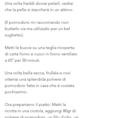
Una volta freddi dovrai pelarli, vedrai 
che la pelle si staccherà in un attimo. 
(Il pomodoro mi raccomando non 
buttarlo via ma utilizzalo per un bel 
sughetto).
Metti le bucce su una teglia ricoperta 
di carta forno e cuoci in forno ventilato 
a 65° per 50 minuti.
Una volta bella secca, frullala e così 
otterrai una splendida polvere di 
pomodoro fatta in casa che è costata 
pochissimo.
Ora prepariamo il piatto: Metti la 
ricotta in una ciotola, aggiungi 80gr di 
polvere di pomodoro, un filo d'olio, un 