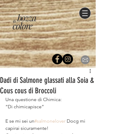
bozza
di
colore
Dadi di Salmone glassati alla Soia &
Cous cous di Broccoli
Una questione di Chimica:⠀
“Di chimicapisce”⠀
⠀
E se mi sei un
#salmonelover
Docg mi 
capirai sicuramente!⠀