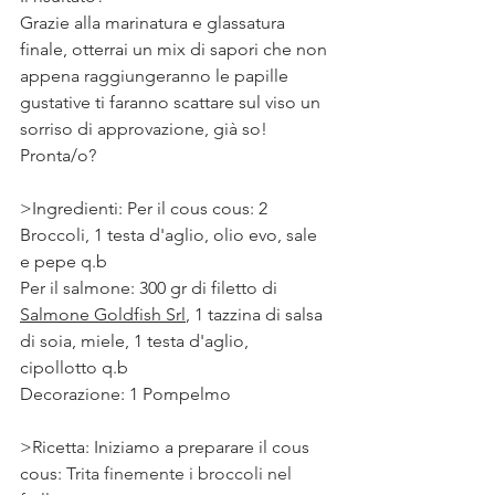
Grazie alla marinatura e glassatura 
finale, otterrai un mix di sapori che non 
appena raggiungeranno le papille 
gustative ti faranno scattare sul viso un 
sorriso di approvazione, già so! ⠀
Pronta/o?
>Ingredienti: Per il cous cous: 2 
Broccoli, 1 testa d'aglio, olio evo, sale 
e pepe q.b 
Per il salmone: 300 gr di filetto di 
Salmone Goldfish Srl
, 1 tazzina di salsa 
di soia, miele, 1 testa d'aglio, 
cipollotto q.b  
Decorazione: 1 Pompelmo 
>Ricetta: Iniziamo a preparare il cous 
cous: 
Trita finemente i broccoli nel 