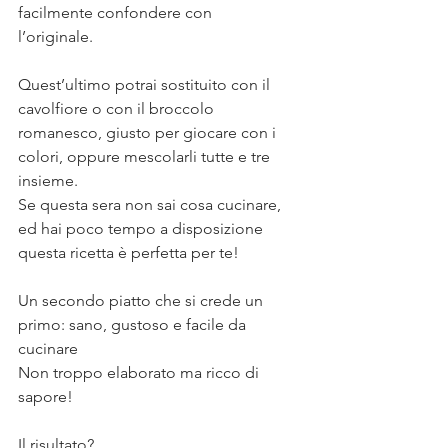
facilmente confondere con 
l’originale. ⠀
⠀
Quest’ultimo potrai sostituito con il 
cavolfiore o con il broccolo 
romanesco, giusto per giocare con i 
colori, oppure mescolarli tutte e tre 
insieme.⠀
Se questa sera non sai cosa cucinare, 
ed hai poco tempo a disposizione 
questa ricetta è perfetta per te! ⠀
⠀
Un secondo piatto che si crede un 
primo: sano, gustoso e facile da 
cucinare⠀
Non troppo elaborato ma ricco di 
sapore! ⠀
⠀
Il risultato? ⠀