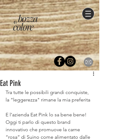
bozza
di
colore
Eat Pink
Tra tutte le possibili grandi conquiste, 
la “leggerezza" rimane la mia preferita
E l’azienda Eat Pink lo sa bene bene!
Oggi ti parlo di questo brand 
innovativo che promuove la carne 
“rosa” di Suino come alimentato dalle 