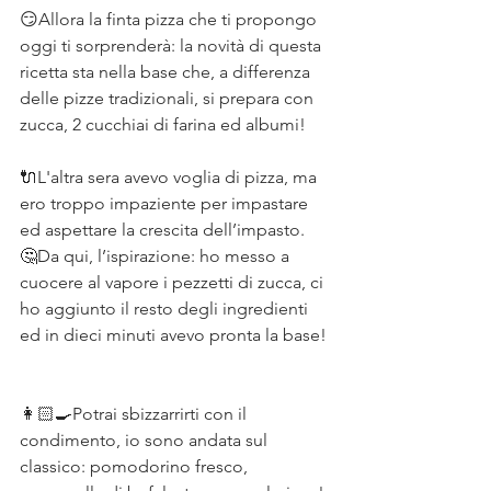
😏Allora la finta pizza che ti propongo 
oggi ti sorprenderà: la novità di questa 
ricetta sta nella base che, a differenza 
delle pizze tradizionali, si prepara con 
zucca, 2 cucchiai di farina ed albumi!⠀
⠀
🔌L'altra sera avevo voglia di pizza, ma 
ero troppo impaziente per impastare 
ed aspettare la crescita dell’impasto. ⠀
🤔Da qui, l’ispirazione: ho messo a 
cuocere al vapore i pezzetti di zucca, ci 
ho aggiunto il resto degli ingredienti 
ed in dieci minuti avevo pronta la base!
⠀
⠀
👩🏻‍🍳Potrai sbizzarrirti con il 
condimento, io sono andata sul 
classico: pomodorino fresco, 