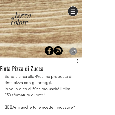
bozza
di
colore
Finta Pizza di Zucca
Sono a circa alla 49esima proposta di 
finta pizza con gli ortaggi.⠀
Io ve lo dico al 50esimo uscirà il film 
“50 sfumature di orto”.⠀
⠀
💁🏻‍♀️Ami anche tu le ricette innovative?
⠀