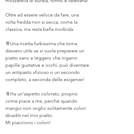
mozzarella di bufala, tonno e valeriana!
⠀
Oltre ad essere veloce da fare, una 
volta fredda non si secca, come la 
classica, ma resta bella morbida.⠀
⠀
🥂Una ricetta furbissima che torna 
davvero utile se si vuole preparare un 
piatto sano e leggero che inganni 
papille gustative e occhi, può diventare 
un antipasto sfizioso o un secondo 
completo, a seconda delle esigenze!⠀
⠀
📎Ha un’aspetto colorato, proprio 
come piace a me, perché quando 
mangio non voglio solitamente colori 
sbiaditi nel mio piatto. ⠀
Mi piacciono i colori!⠀
⠀