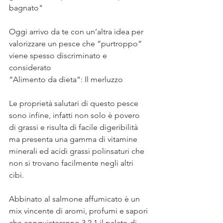
bagnato" ⠀
⠀
Oggi arrivo da te con un’altra idea per 
valorizzare un pesce che “purtroppo” 
viene spesso discriminato e 
considerato ⠀
“Alimento da dieta”: Il merluzzo ⠀
⠀
Le proprietà salutari di questo pesce 
sono infine, infatti non solo è povero 
di grassi e risulta di facile digeribilità 
ma presenta una gamma di vitamine 
minerali ed acidi grassi polinsaturi che 
non si trovano facilmente negli altri 
cibi.⠀
⠀
Abbinato al salmone affumicato è un 
mix vincente di aromi, profumi e sapori 
che conquisteranno 3 2 1 il palato di 