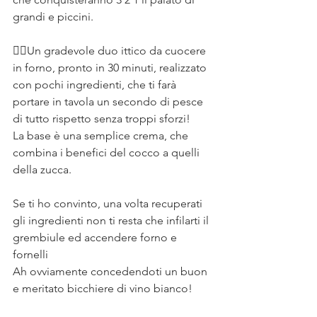
grandi e piccini. ⠀
⠀
✌🏻Un gradevole duo ittico da cuocere 
in forno, pronto in 30 minuti, realizzato 
con pochi ingredienti, che ti farà 
portare in tavola un secondo di pesce 
di tutto rispetto senza troppi sforzi!⠀⠀
La base è una semplice crema, che 
combina i benefici del cocco a quelli 
della zucca. ⠀
⠀
Se ti ho convinto, una volta recuperati 
gli ingredienti non ti resta che infilarti il 
grembiule ed accendere forno e 
fornelli⠀
Ah ovviamente concedendoti un buon 
e meritato bicchiere di vino bianco!