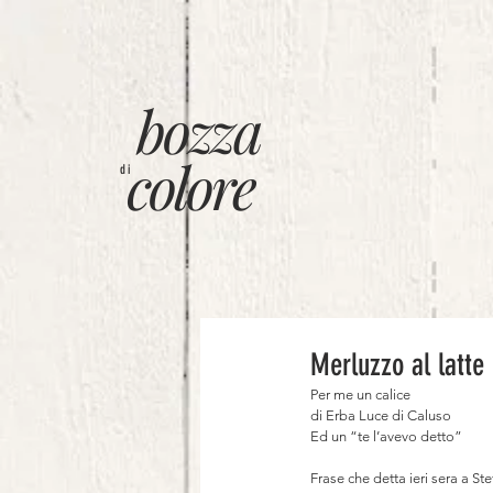
bozza
colore
di
Merluzzo al latte
Per me un calice⠀
di Erba Luce di Caluso ⠀
Ed un “te l’avevo detto”⠀
⠀
Frase che detta ieri sera a S