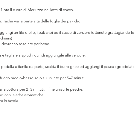
1 ora il cuore di Merluzzo nel latte di cocco.
Taglia via la parte alta delle foglie dei pak choi. 
giungi un filo d'olio, i pak choi ed il succo di zenzero (ottenuto grattugiando l
hiaini) 
, dovranno rosolare per bene.  
e tagliale a spicchi quindi aggiungile alle verdure. 
a padella e tienile da parte, scalda il burro ghee ed aggiungi il pesce sgocciola
a fuoco medio-basso solo su un lato per 5–7 minuti. 
 la cottura per 2–3 minuti, infine unisci le pesche. 
ci con le erbe aromatiche.
re in tavola