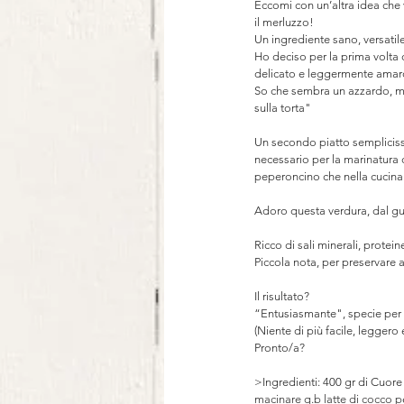
Eccomi con un’altra idea che
il merluzzo! ⠀
Un ingrediente sano, versatil
Ho deciso per la prima volta d
delicato e leggermente ama
So che sembra un azzardo, ma 
sulla torta"⠀
⠀
Un secondo piatto semplicissi
necessario per la marinatura d
peperoncino che nella cucina
⠀
Adoro questa verdura, dal gu
⠀
Ricco di sali minerali, protein
Piccola nota, per preservare a
⠀
Il risultato?⠀
“Entusiasmante", specie per c
(Niente di più facile, leggero
Pronto/a?
>Ingredienti: 400 gr di Cuore
macinare q.b latte di cocco p