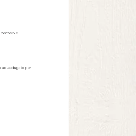
o zenzero e 
to ed asciugato per 