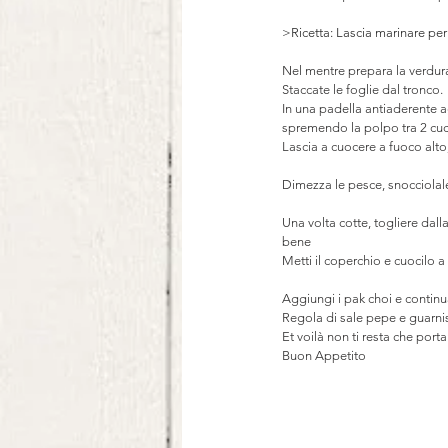
>Ricetta: Lascia marinare per 
Nel mentre prepara la verdura: 
Staccate le foglie dal tronco. 
In una padella antiaderente ag
spremendo la polpo tra 2 cucc
Lascia a cuocere a fuoco alto
Dimezza le pesce, snocciolale 
Una volta cotte, togliere dall
bene 
Metti il coperchio e cuocilo 
Aggiungi i pak choi e continua
Regola di sale pepe e guarnis
Et voilà non ti resta che porta
Buon Appetito 