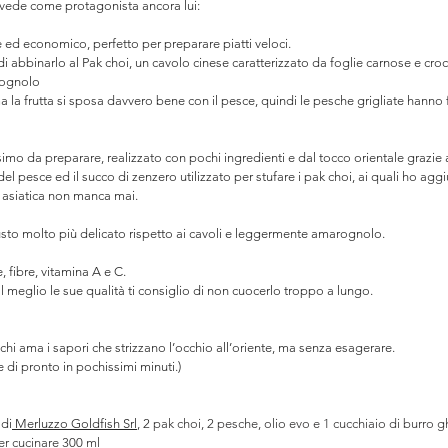
 vede come protagonista ancora lui: ⠀
e ed economico, perfetto per preparare piatti veloci. ⠀
i abbinarlo al Pak choi, un cavolo cinese caratterizzato da foglie carnose e croc
rognolo⠀
la frutta si sposa davvero bene con il pesce, quindi le pesche grigliate hanno f
mo da preparare, realizzato con pochi ingredienti e dal tocco orientale grazie al
el pesce ed il succo di zenzero utilizzato per stufare i pak choi, ai quali ho aggi
 asiatica non manca mai.⠀
sto molto più delicato rispetto ai cavoli e leggermente amarognolo. ⠀
e, fibre, vitamina A e C.⠀
l meglio le sue qualità ti consiglio di non cuocerlo troppo a lungo. ⠀
hi ama i sapori che strizzano l’occhio all’oriente, ma senza esagerare.⠀
 e di pronto in pochissimi minuti.) ⠀
 di
 Merluzzo Goldfish Srl
, 2 
pak choi, 2 pesche, olio evo e 1 cucchiaio di burro 
er cucinare 300 ml 