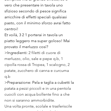
vero che presentare in tavola uno 
sfizioso secondo di pesce significa 
arricchire di effetti speciali qualsiasi 
pasto, con il minimo sforzo avrai fatto 
centroi!
Et voilà, 3 2 1 porterai in tavola un 
piatto leggero ma super goloso! Mai 
provato il merluzzo così?
>Ingredienti: 
2 filetti di cuore di 
merluzzo, olio, sale e pepe q.b, 1 
cipolla rossa di Tropea, 1 scalogno, 2 
patate, zucchero di canna e curcuma 
q.b
>Preparazione: Pela e taglia a cubetti la 
patata a pezzi piccoli e in una pentola 
cuocili con acqua bollente fino a che 
non si saranno ammorbidite. 
Una volta pronte, scolale e trasferiscile 