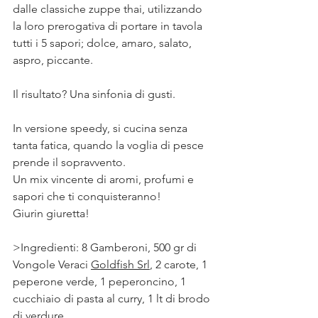
dalle classiche zuppe thai, utilizzando 
la loro prerogativa di portare in tavola 
tutti i 5 sapori; dolce, amaro, salato, 
aspro, piccante. ⠀
⠀
Il risultato? Una sinfonia di gusti.⠀
⠀
In versione speedy, si cucina senza 
tanta fatica, quando la voglia di pesce 
prende il sopravvento. ⠀
Un mix vincente di aromi, profumi e 
sapori che ti conquisteranno!⠀
Giurin giuretta!
>Ingredienti: 8 Gamberoni, 500 gr di 
Vongole Veraci 
Goldfish Srl
, 2 carote, 1 
peperone verde, 1 peperoncino, 1 
cucchiaio di pasta al curry, 1 lt di brodo 
di verdure.