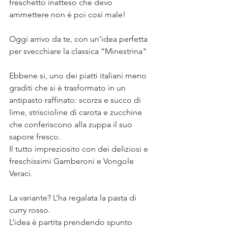
freschetto inatteso che devo 
ammettere non è poi così male!⠀
⠀
Oggi arrivo da te, con un’idea perfetta 
per svecchiare la classica “Minestrina"⠀
⠀
Ebbene si, uno dei piatti italiani meno 
graditi che si è trasformato in un 
antipasto raffinato: scorza e succo di 
lime, striscioline di carota e zucchine 
che conferiscono alla zuppa il suo 
sapore fresco. ⠀
Il tutto impreziosito con dei deliziosi e 
freschissimi Gamberoni e Vongole 
Veraci. ⠀
⠀
La variante? L’ha regalata la pasta di 
curry rosso.⠀
L’idea è partita prendendo spunto 