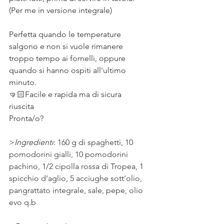
(Per me in versione integrale) ⠀
⠀
Perfetta quando le temperature 
salgono e non si vuole rimanere 
troppo tempo ai fornelli, oppure 
quando si hanno ospiti all'ultimo 
minuto. ⠀
🤜🏻Facile e rapida ma di sicura 
riuscita⠀
Pronta/o?
>
Ingredienti
: 
160 g di spaghetti, 10 
pomodorini gialli, 10 pomodorini 
pachino, 1/2 cipolla rossa di Tropea, 1 
spicchio d’aglio, 5 acciughe sott’olio, 
pangrattato integrale, sale, pepe, olio 
evo q.b 