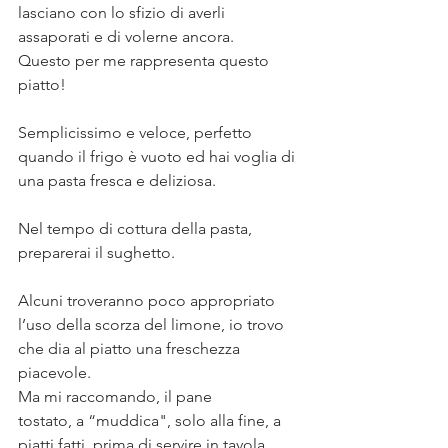
lasciano con lo sfizio di averli 
assaporati e di volerne ancora. ⠀
Questo per me rappresenta questo 
piatto!⠀
⠀
Semplicissimo e veloce, perfetto 
quando il frigo è vuoto ed hai voglia di 
una pasta fresca e deliziosa.⠀
⠀
Nel tempo di cottura della pasta, 
preparerai il sughetto. ⠀
⠀
Alcuni troveranno poco appropriato 
l’uso della scorza del limone, io trovo 
che dia al piatto una freschezza 
piacevole.⠀
Ma mi raccomando, il pane 
tostato, a “muddica", solo alla fine, a 
piatti fatti, prima di servire in tavola.⠀