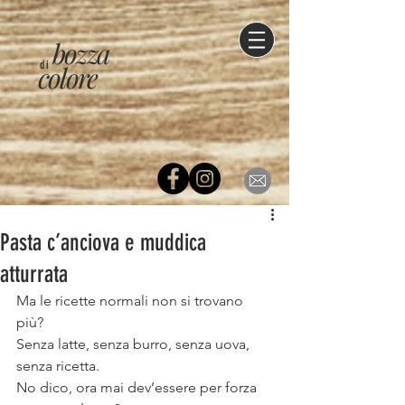
bozza
di
colore
Pasta c’anciova e muddica
atturrata⠀
Ma le ricette normali non si trovano 
più? ⠀
Senza latte, senza burro, senza uova, 
senza ricetta. ⠀
No dico, ora mai dev’essere per forza 