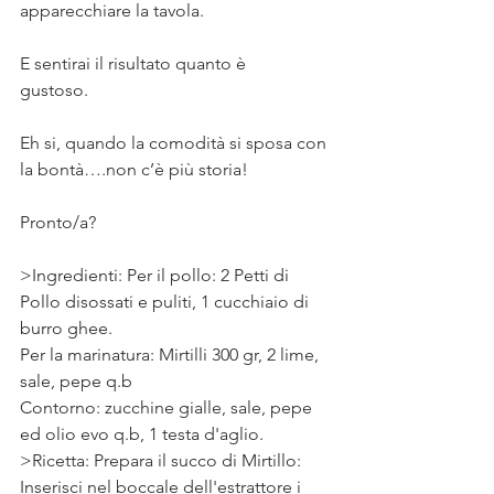
apparecchiare la tavola. ⠀
⠀
E sentirai il risultato quanto è 
gustoso. ⠀
⠀
Eh si, quando la comodità si sposa con 
la bontà….non c’è più storia! ⠀
⠀
Pronto/a?
>Ingredienti: Per il pollo: 2 Petti di 
Pollo disossati e puliti, 1 cucchiaio di 
burro ghee. 
Per la marinatura: Mirtilli 300 gr, 2 lime, 
sale, pepe q.b 
Contorno: zucchine gialle, sale, pepe 
ed olio evo q.b, 1 testa d'aglio. 
>Ricetta: Prepara il succo di Mirtillo: 
Inserisci nel boccale dell'estrattore i 