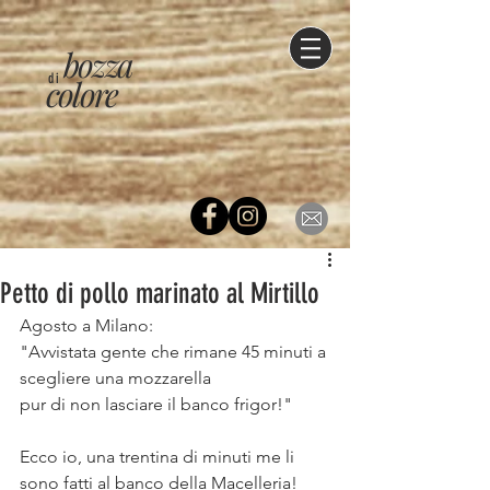
bozza
di
colore
Petto di pollo marinato al Mirtillo
Agosto a Milano: ⠀
"Avvistata gente che rimane 45 minuti a 
scegliere una mozzarella ⠀
pur di non lasciare il banco frigor!"⠀
⠀
Ecco io, una trentina di minuti me li 
sono fatti al banco della Macelleria!⠀