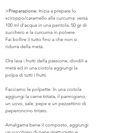
>Preparazione: 
Inizia a prepare lo 
sciroppo/caramello alla curcuma: versa 
100 ml d'acqua in una pentola, 50 gr di 
zucchero e la curcuma in polvere. 
Fai bollire il tutto fino a che non si 
ridurrà della metà. 
Ora lava i frutti della passione, dividili a 
metà ed in una ciotola aggiungi la 
polpa di tutti i frutti.
Facciamo le polpette: In una ciotola 
aggiungi la carne tritata, il parmigiano, 
un uovo, sale, pepe e un pezzettino di 
peperoncino tritato. 
Amalgama bene il composto, aggiungi 
un cucchiaio di pane grattugiato e 