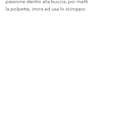
passione dentro alla buccia, poi metti 
la polpetta, irrora ed usa lo sciroppo 
senza frutto della passione per 
guarnire il piatto et voilà non ti resta 
che portarle in tavola. 