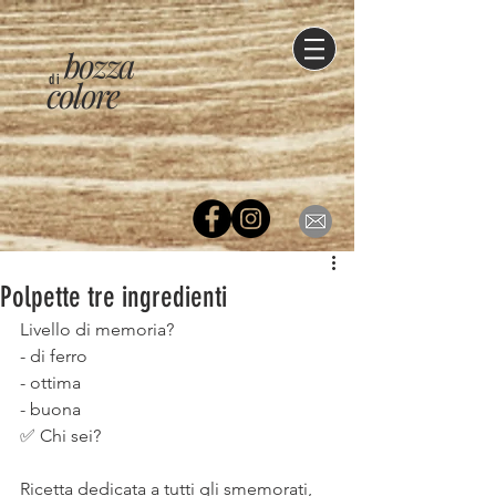
bozza
di
colore
Polpette tre ingredienti
Livello di memoria?
- di ferro
- ottima
- buona
✅ Chi sei?
⠀
Ricetta dedicata a tutti gli smemorati, 