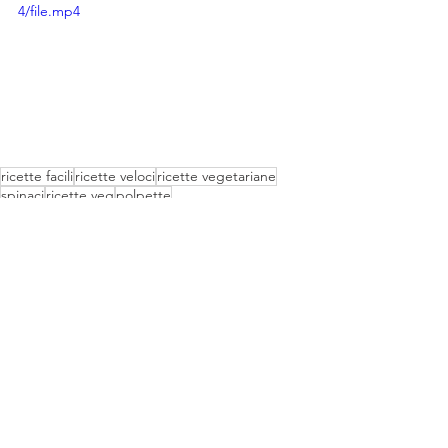
4/file.mp4
ricette facili
ricette veloci
ricette vegetariane
spinaci
ricette veg
polpette
polpette tre ingredienti
polpette di spinaci vegetariane
polpette spinaci
polpette fagioli
fagioli
polpette al forno
Mostra tutti
Post recenti