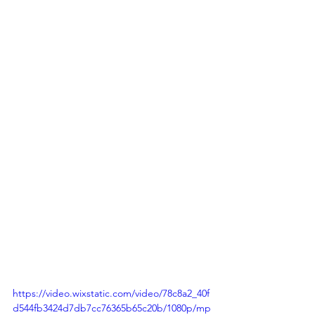
https://video.wixstatic.com/video/78c8a2_40f
d544fb3424d7db7cc76365b65c20b/1080p/mp