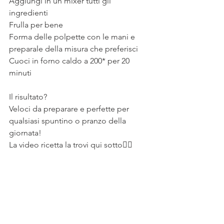
Aggiungi in un mixer tutti gli 
ingredienti
Frulla per bene
Forma delle polpette con le mani e 
preparale della misura che preferisci
Cuoci in forno caldo a 200* per 20 
minuti
⠀
Il risultato?
Veloci da preparare e perfette per 
qualsiasi spuntino o pranzo della 
giornata!
La video ricetta la trovi qui sotto👇🏻