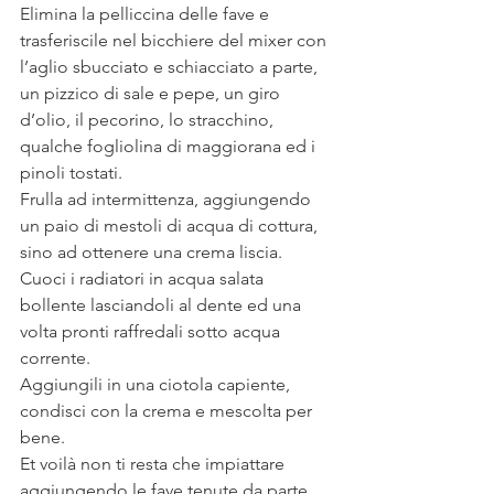
Elimina la pelliccina delle fave e 
trasferiscile nel bicchiere del mixer con 
l’aglio sbucciato e schiacciato a parte, 
un pizzico di sale e pepe, un giro 
d’olio, il pecorino, lo stracchino, 
qualche fogliolina di maggiorana ed i 
pinoli tostati.
Frulla ad intermittenza, aggiungendo 
un paio di mestoli di acqua di cottura, 
sino ad ottenere una crema liscia.
Cuoci i radiatori in acqua salata 
bollente lasciandoli al dente ed una 
volta pronti raffredali sotto acqua 
corrente.
Aggiungili in una ciotola capiente, 
condisci con la crema e mescolta per 
bene.
Et voilà non ti resta che impiattare 
aggiungendo le fave tenute da parte, 