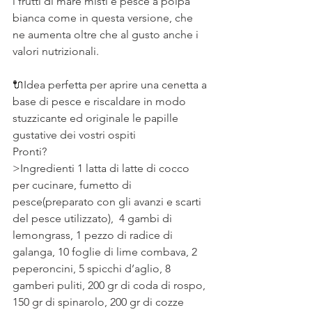
i frutti di mare misti e pesce a polpa 
bianca come in questa versione, che 
ne aumenta oltre che al gusto anche i 
valori nutrizionali. ⠀
⠀
🔌Idea perfetta per aprire una cenetta a 
base di pesce e riscaldare in modo 
stuzzicante ed originale le papille 
gustative dei vostri ospiti
Pronti?
>Ingredienti 1 latta di latte di cocco 
per cucinare, fumetto di 
pesce(preparato con gli avanzi e scarti 
del pesce utilizzato),  4 gambi di 
lemongrass, 1 pezzo di radice di 
galanga, 10 foglie di lime combava, 2 
peperoncini, 5 spicchi d’aglio, 8 
gamberi puliti, 200 gr di coda di rospo, 
150 gr di spinarolo, 200 gr di cozze 