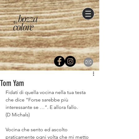
bozza
di
colore
Tom Yam
Fidati di quella vocina nella tua testa 
che dice “Forse sarebbe più 
interessante se …”. E allora fallo.⠀
(D Michals)⠀
⠀
Vocina che sento ed ascolto 
praticamente ogni volta che mi metto 