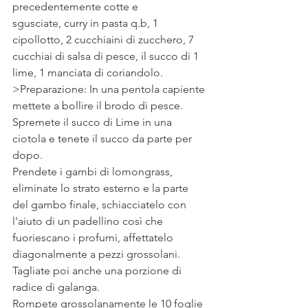
precedentemente cotte e 
sgusciate, curry in pasta q.b, 1 
cipollotto, 2 cucchiaini di zucchero, 7 
cucchiai di salsa di pesce, il succo di 1 
lime, 1 manciata di coriandolo.
>Preparazione: In una pentola capiente 
mettete a bollire il brodo di pesce. 
Spremete il succo di Lime in una 
ciotola e tenete il succo da parte per 
dopo. 
Prendete i gambi di lomongrass, 
eliminate lo strato esterno e la parte 
del gambo finale, schiacciatelo con 
l'aiuto di un padellino così che 
fuoriescano i profumi, affettatelo 
diagonalmente a pezzi grossolani. 
Tagliate poi anche una porzione di 
radice di galanga. 
Rompete grossolanamente le 10 foglie 