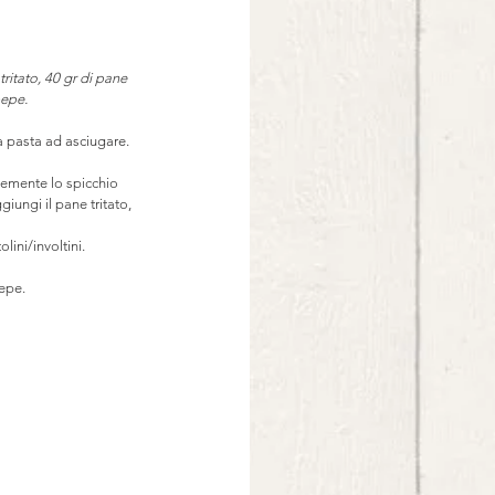
ritato, 40 gr di pane 
pepe.
a pasta ad asciugare.
finemente lo spicchio 
iungi il pane tritato, 
lini/involtini.
pepe.