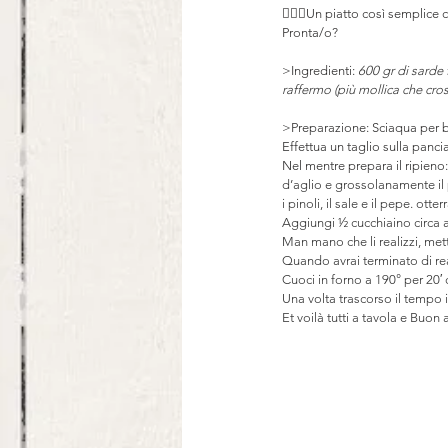
💁🏻‍♀️Un piatto così semplice
Pronta/o?
>Ingredienti: 
600 gr di sarde 
raffermo (più mollica che cros
>Preparazione: Sciaqua per be
Effettua un taglio sulla pancia
Nel mentre prepara il ripieno:
d’aglio e grossolanamente il p
i pinoli, il sale e il pepe. ot
Aggiungi ½ cucchiaino circa al
Man mano che li realizzi, mettil
Quando avrai terminato di rea
Cuoci in forno a 190° per 20′ c
Una volta trascorso il tempo i
Et voilà tutti a tavola e Buon 