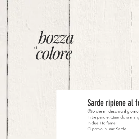
bozza
colore
di
Sarde ripiene al 
🤔Io che mi descrivo il giorn
In tre parole: Quando si ma
In due: Ho fame!⠀
Ci provo in una: Sarde!⠀
⠀