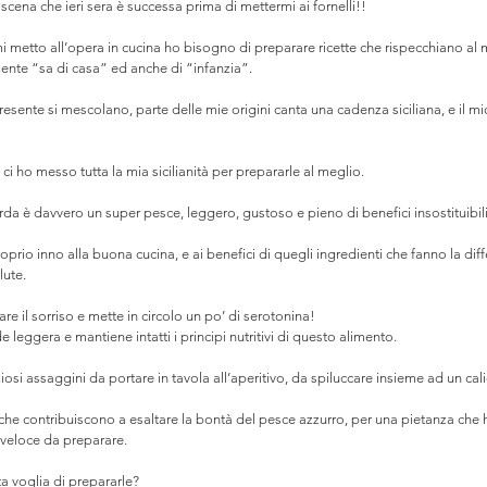
scena che ieri sera è successa prima di mettermi ai fornelli!!⠀
metto all’opera in cucina ho bisogno di preparare ricette che rispecchiano al 
mente “sa di casa” ed anche di “infanzia”. ⠀
esente si mescolano, parte delle mie origini canta una cadenza siciliana, e il mi
i ho messo tutta la mia sicilianità per prepararle al meglio. ⠀
rda è davvero un super pesce, leggero, gustoso e pieno di benefici insostituibili
proprio inno alla buona cucina, e ai benefici di quegli ingredienti che fanno la di
alute.⠀
re il sorriso e mette in circolo un po’ di serotonina! ⠀
de leggera e mantiene intatti i principi nutritivi di questo alimento.⠀
ziosi assaggini da portare in tavola all’aperitivo, da spiluccare insieme ad un cal
che contribuiscono a esaltare la bontà del pesce azzurro, per una pietanza che ha
e veloce da preparare.⠀
a voglia di prepararle?⠀