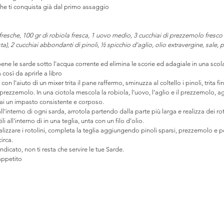
 che ti conquista già dal primo assaggio
fresche, 100 gr di robiola fresca, 1 uovo medio, 3 cucchiai di prezzemolo fresco t
ta), 2 cucchiai abbondanti di pinoli, ½ spicchio d’aglio, olio extravergine, sale, 
ne le sarde sotto l'acqua corrente ed elimina le scorie ed adagiale in una scol
 così da aprirle a libro
 con l'aiuto di un mixer 
trita il pane raffermo, sminuzza al coltello i pinoli, trita 
rezzemolo. In una ciotola mescola la robiola, l’uovo, l’aglio e il prezzemolo, agg
terrai un impasto consistente e corposo.
l’interno di ogni sarda, arrotola partendo dalla parte più larga e realizza dei roto
i all'interno di in una teglia, unta con un filo d’olio.
lizzare i rotolini, completa la teglia aggiungendo pinoli sparsi, prezzemolo e 
irca.
ndicato, non ti resta che servire le tue Sarde.
appetito 