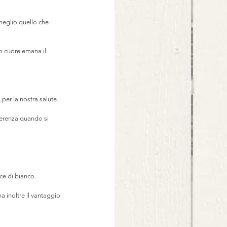
meglio quello che 
o cuore emana il 
 per la nostra salute.⠀
fferenza quando si 
ice di bianco. ⠀
 inoltre il vantaggio 