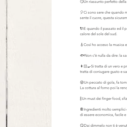
🙄Un riassunto perfetto della 
⠀
🎈Ci sono sere che quando mi 
sente il cuore, questa sicura
⠀
🔌E quando il passato ed il pr
calore del sole del sud.⠀
⠀
🎸Così ho acceso la musica e c
⠀
🐟Non c’è nulla da dire: la sa
⠀
👩🏻‍🍳Si tratta di un vero e 
tratta di coniugare gusto e s
⠀
😜Un peccato di gola, fa torna
La cottura al forno poi la ren
⠀
🍾Un must dei finger food, sfi
⠀
📔Ingredienti molto semplici 
di essere economica, facile 
⠀
😏Dai dimmelo non ti è venut