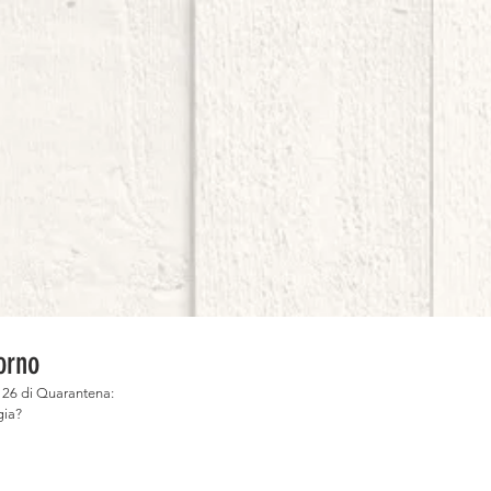
forno⠀
o 26 di Quarantena: ⠀
ngia?⠀