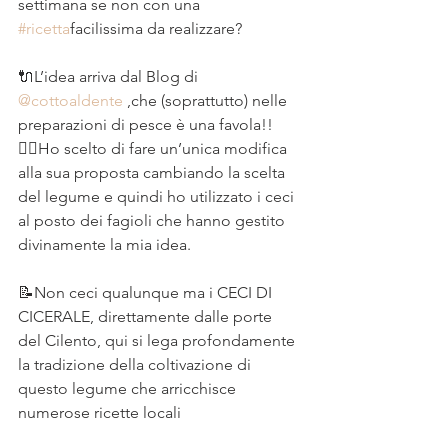
settimana se non con una 
#ricetta
facilissima da realizzare? ⠀
⠀
🔌L’idea arriva dal Blog di 
@cottoaldente
 ,che (soprattutto) nelle 
preparazioni di pesce è una favola!! ⠀
👆🏻Ho scelto di fare un’unica modifica 
alla sua proposta cambiando la scelta 
del legume e quindi ho utilizzato i ceci 
al posto dei fagioli che hanno gestito 
divinamente la mia idea.⠀
⠀
📝Non ceci qualunque ma i CECI DI 
CICERALE, direttamente dalle porte 
del Cilento, qui si lega profondamente 
la tradizione della coltivazione di 
questo legume che arricchisce 
numerose ricette locali⠀
⠀