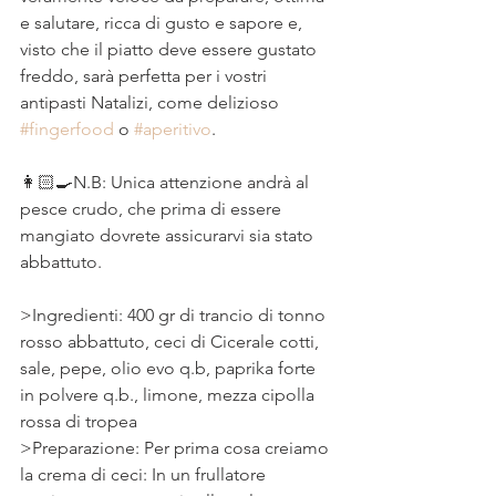
e salutare, ricca di gusto e sapore e, 
visto che il piatto deve essere gustato 
freddo, sarà perfetta per i vostri 
antipasti Natalizi, come delizioso 
#fingerfood
 o 
#aperitivo
.⠀
⠀
👩🏻‍🍳N.B: Unica attenzione andrà al 
pesce crudo, che prima di essere 
mangiato dovrete assicurarvi sia stato 
abbattuto.⠀
>Ingredienti: 400 gr di trancio di tonno 
rosso abbattuto, ceci di Cicerale cotti, 
sale, pepe, olio evo q.b, paprika forte 
in polvere q.b., limone, mezza cipolla 
rossa di tropea
>Preparazione: Per prima cosa creiamo 
la crema di ceci: In un frullatore 