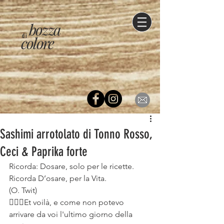
bozza
di
colore
Sashimi arrotolato di Tonno Rosso,
Ceci & Paprika forte⠀
Ricorda: Dosare, solo per le ricette. ⠀
Ricorda D’osare, per la Vita.⠀
(O. Twit)⠀
🙋🏻‍♀️Et voilà, e come non potevo 
arrivare da voi l'ultimo giorno della 