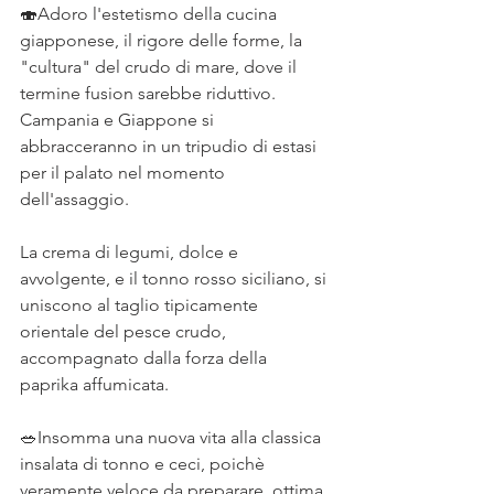
🍣Adoro l'estetismo della cucina 
giapponese, il rigore delle forme, la 
"cultura" del crudo di mare, dove il 
termine fusion sarebbe riduttivo.⠀
Campania e Giappone si 
abbracceranno in un tripudio di estasi 
per il palato nel momento 
dell'assaggio. ⠀
⠀
La crema di legumi, dolce e 
avvolgente, e il tonno rosso siciliano, si 
uniscono al taglio tipicamente 
orientale del pesce crudo, 
accompagnato dalla forza della 
paprika affumicata.⠀
⠀
🥗Insomma una nuova vita alla classica 
insalata di tonno e ceci, poichè 
veramente veloce da preparare, ottima 