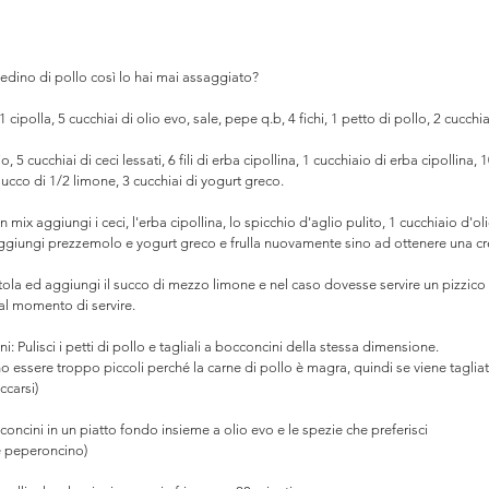
iedino di pollo così lo hai mai assaggiato? ⠀
 1 cipolla, 5 cucchiai di olio evo, sale, pepe q.b, 4 fichi, 1 petto di pollo, 2 cucch
, 5 cucchiai di ceci lessati, 6 fili di erba cipollina, 1 cucchiaio di erba cipollina, 1
ucco di 1/2 limone, 3 cucchiai di yogurt greco. 
 mix aggiungi i ceci, l'erba cipollina, lo spicchio d'aglio pulito, 1 cucchiaio d'ol
e aggiungi prezzemolo e yogurt greco e frulla nuovamente sino ad ottenere una
otola ed aggiungi il succo di mezzo limone e nel caso dovesse servire un pizzico 
 al momento di servire.
: Pulisci i petti di pollo e tagliali a bocconcini della stessa dimensione. 
ssere troppo piccoli perché la carne di pollo è magra, quindi se viene tagliat
ccarsi) 
oncini in un piatto fondo insieme a olio evo e le spezie che preferisci 
e peperoncino) 