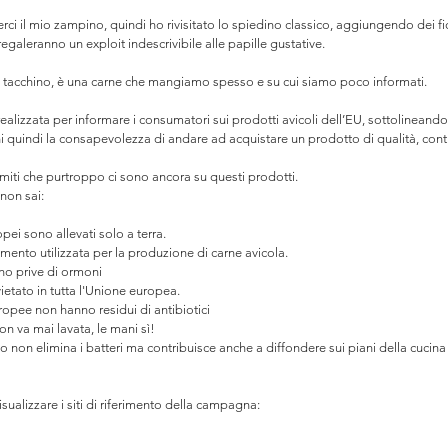
 il mio zampino, quindi ho rivisitato lo spiedino classico, aggiungendo dei fi
 regaleranno un exploit indescrivibile alle papille gustative. ⠀
 e tacchino, è una carne che mangiamo spesso e su cui siamo poco informati.⠀
alizzata per informare i consumatori sui prodotti avicoli dell’EU, sottolineando 
oni quindi la consapevolezza di andare ad acquistare un prodotto di qualità, cont
si miti che purtroppo ci sono ancora su questi prodotti. ⠀
 non sai: ⠀
ropei sono allevati solo a terra. ⠀
amento utilizzata per la produzione di carne avicola.⠀
sono prive di ormoni⠀
etato in tutta l'Unione europea. ⠀
uropee non hanno residui di antibiotici⠀
non va mai lavata, le mani sì! ⠀
o non elimina i batteri ma contribuisce anche a diffondere sui piani della cucina 
visualizzare i siti di riferimento della campagna: 