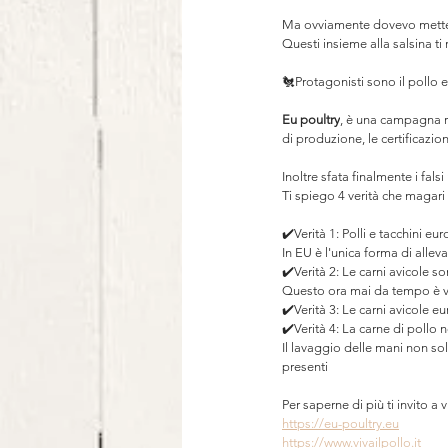
⠀
Ma ovviamente dovevo metterci
Questi insieme alla salsina ti
⠀
🐔Protagonisti sono il pollo
⠀
Eu poultry
, è una campagna re
di produzione, le certificazi
Inoltre sfata finalmente i fal
Ti spiego 4 verità che magari
⠀
✔️Verità 1: Polli e tacchini eu
In EU è l'unica forma di allev
✔️Verità 2: Le carni avicole 
Questo ora mai da tempo è vi
✔️Verità 3: Le carni avicole e
✔️Verità 4: La carne di pollo 
Il lavaggio delle mani non sol
presenti⠀
Per saperne di più ti invito a 
https://eu-poultry.eu
https://www.vivailpollo.it