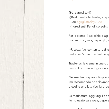
🎯Li sapevi tutti? ⠀
😉Nel mentre ti chiedo, lo sp
Buon 
#grigliataday2020
⠀
>Ingredienti: Per gli spiedini:
Per la crema: 1 spicchio d'aglio
prezzemolo, sale, pepe q.b, s
>Ricetta: Nel contenitore di un
Frulla per 5 minuti ed infin
Trasferisci la crema in una ci
Lascia la crema in frigor sino
Nel mentre prepara gli spiedini
(mi raccomando non dovranno e
piccoli e grigliata rischia di se
La marinatura: aggiungi i bocc
(io ho usato sale rosa, pepe 