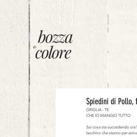
bozza
colore
di
Spiedini di Pollo, 
GRIGLIA - TE⠀
CHE IO MANGIO TUTTO⠀
⠀
Sai cosa sta succedendo ora? S
tacchino che stanno per arriv