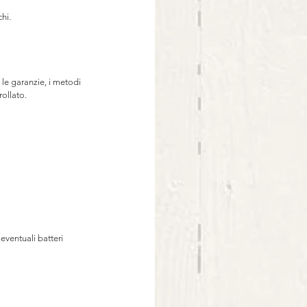
chi. ⠀
le garanzie, i metodi 
rollato. ⠀
eventuali batteri 