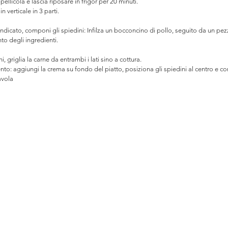
llicola e lascia riposare in frigor per 20 minuti.
in verticale in 3 parti. 
indicato, componi gli spiedini: Infilza un bocconcino di pollo, seguito da un pez
to degli ingredienti. 
i, griglia la carne da entrambi i lati sino a cottura.
to: aggiungi la crema su fondo del piatto, posiziona gli spiedini al centro e co
tavola