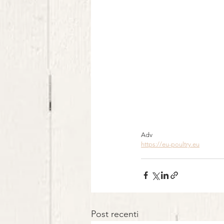
Adv 
https://eu-poultry.eu
Post recenti