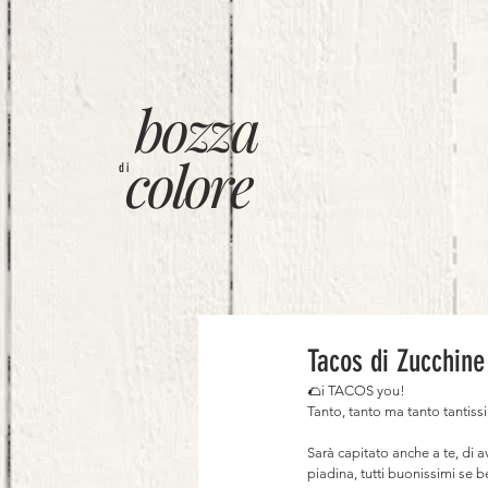
bozza
colore
di
Tacos di Zucchine
🌮i TACOS you!⠀
Tanto, tanto ma tanto tantis
⠀
Sarà capitato anche a te, di a
piadina, tutti buonissimi se b