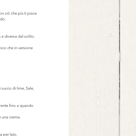
on ciò che più ti piace 
ndo. ⠀
 e diversa dal solito.⠀
ico che in versione 
succo di lime, Sale, 
erente fino a quando 
e una crema. 
 per lato. 