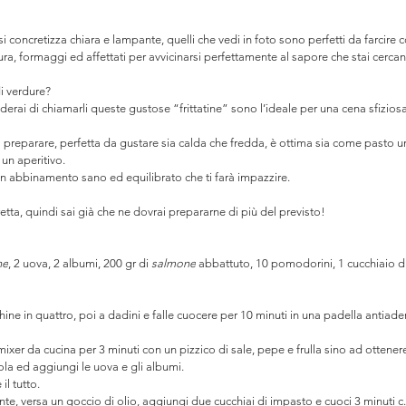
i concretizza chiara e lampante, quelli che vedi in foto sono perfetti da farcire c
ura, formaggi ed affettati per avvicinarsi perfettamente al sapore che stai cerca
di verdure?⠀
erai di chiamarli queste gustose “frittatine” sono l’ideale per una cena sfiziosa
 preparare, perfetta da gustare sia calda che fredda, è ottima sia come pasto un
 un aperitivo.⠀
un abbinamento sano ed equilibrato che ti farà impazzire.⠀
iuretta, quindi sai già che ne dovrai prepararne di più del previsto!⠀
ne
, 2 uova, 2 albumi, 200 gr di 
salmone
 abbattuto, 10 pomodorini, 1 cucchiaio di 
chine in quattro, poi a dadini e falle cuocere per 10 minuti in una padella antiad
mixer da cucina per 3 minuti con un pizzico di sale, pepe e frulla sino ad ottener
ola ed aggiungi le uova e gli albumi. 
l tutto. 
e, versa un goccio di olio, aggiungi due cucchiai di impasto e cuoci 3 minuti c.a