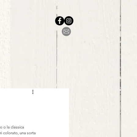
o o la classica 
ri colorato, una sorta 