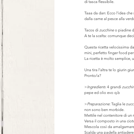
di tasca flessibile.⠀
⠀
Taaa da dan: Ecco l’idea che s
dalla carne al pesce alla verd
⠀
Tacos di 
zucchine
 o piadine 
A te la scelta: comunque decid
⠀
Questa ricetta velocissima da
mini, perfetto finger food per
La ricetta è molto semplice, 
Una tira l’altra te lo giurin g
Pronto/a?
>
Ingredienti
: 4 grandi 
zucchi
pepe ed olio evo q.b 
>
Preparazione
: Taglia le zuc
non sono ben morbide. 
Mettile nel contenitore di un 
Versa il composto in una ciot
Mescola così da amalgamare i
Scalda una padella antiaderent