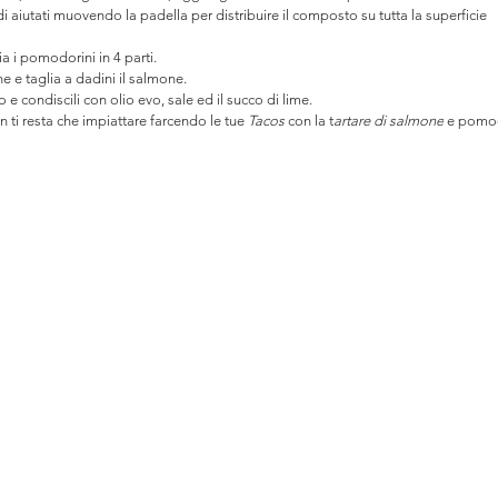
i aiutati muovendo la padella per distribuire il composto su tutta la superficie
lia i pomodorini in 4 parti.
che e taglia a dadini il salmone.
 condiscili con olio evo, sale ed il succo di lime.
n ti resta che impiattare farcendo le tue 
Tacos
 con la t
artare di salmone
 e pomod