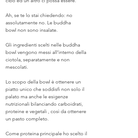
cibo ed un altro ci possa essere. ⠀
⠀
Ah, se te lo stai chiedendo: no 
assolutamente no. Le buddha 
bowl non sono insalate. ⠀
⠀
Gli ingredienti scelti nelle buddha 
bowl vengono messi all’interno della 
ciotola, separatamente e non 
mescolati. ⠀
⠀
Lo scopo della bowl è ottenere un 
piatto unico che soddisfi non solo il 
palato ma anche le esigenze 
nutrizionali bilanciando carboidrati, 
proteine e vegetali , così da ottenere 
un pasto completo. ⠀
⠀
Come proteina principale ho scelto il 