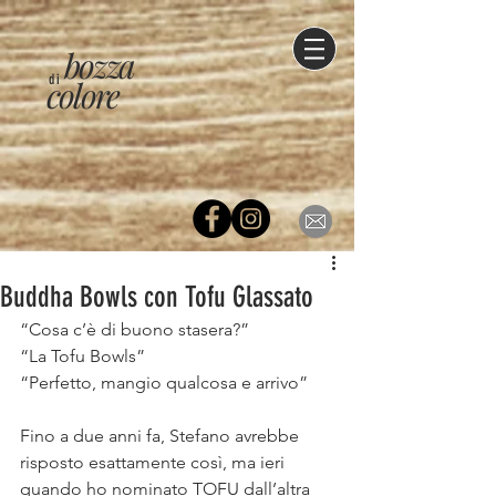
bozza
di
colore
Buddha Bowls con Tofu Glassato
“Cosa c’è di buono stasera?”⠀
“La Tofu Bowls”⠀
“Perfetto, mangio qualcosa e arrivo”⠀
⠀
Fino a due anni fa, Stefano avrebbe 
risposto esattamente così, ma ieri 
quando ho nominato TOFU dall’altra 