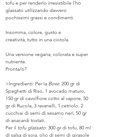
tofu e per renderlo irresistibile l’ho 
glassato utilizzando davvero 
pochissimi grassi e condimenti.⠀
⠀
Insomma, colore, gusto e 
creatività, tutto in una ciotola. ⠀
⠀
Una versione vegana, colorata e super 
nutriente. ⠀
Pronta/o?
>Ingredienti: Per la 
Bowl
: 200 gr di 
Spaghetti di Riso, 1 avocado maturo, 
150 gr di cavolfiore cotto al vapore, 50 
gr di Rucola, 3 ravanelli, 1 cetriolo, 2 
cucchiai di semi di sesamo neri, 50 gr 
di anacardi tostati. 
Per il 
tofu glassato
: 300
 gr di tofu, 80 ml 
di salsa di soia, olio di semi di girasole 