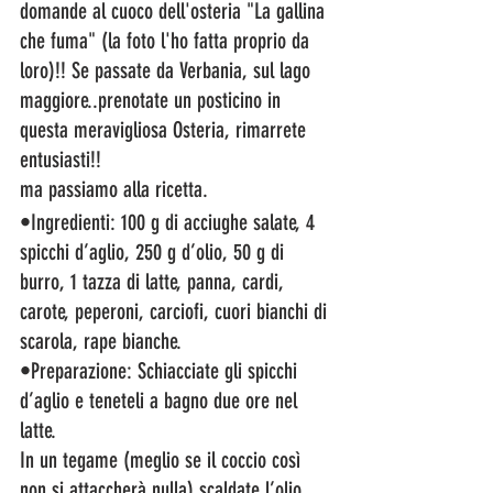
domande al cuoco dell'osteria "La gallina 
che fuma" (la foto l'ho fatta proprio da 
loro)!! Se passate da Verbania, sul lago 
maggiore..prenotate un posticino in 
questa meravigliosa Osteria, rimarrete 
entusiasti!!
ma passiamo alla ricetta.
•Ingredienti: 100 g di acciughe salate, 4 
spicchi d’aglio, 250 g d’olio, 50 g di 
burro, 1 tazza di latte, panna, cardi, 
carote, peperoni, carciofi, cuori bianchi di 
scarola, rape bianche.
•Preparazione: Schiacciate gli spicchi 
d’aglio e teneteli a bagno due ore nel 
latte. 
In un tegame (meglio se il coccio così 
non si attaccherà nulla) scaldate l’olio, 