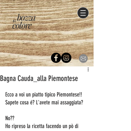
bozza
di
colore
Bagna Cauda_alla Piemontese
Ecco a voi un piatto tipico Piemontese!! 
Sapete cosa é? L'avete mai assaggiata? 
No?? 
Ho ripreso la ricetta facendo un pò di 