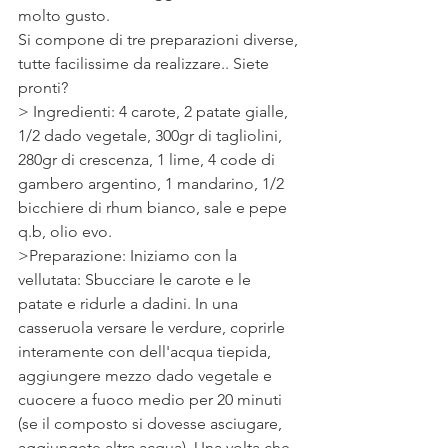
molto gusto.
Si compone di tre preparazioni diverse, 
tutte facilissime da realizzare.. Siete 
pronti?
> Ingredienti: 4 carote, 2 patate gialle, 
1/2 dado vegetale, 300gr di tagliolini, 
280gr di crescenza, 1 lime, 4 code di 
gambero argentino, 1 mandarino, 1/2 
bicchiere di rhum bianco, sale e pepe 
q.b, olio evo.
>Preparazione: Iniziamo con la 
vellutata: Sbucciare le carote e le 
patate e ridurle a dadini. In una 
casseruola versare le verdure, coprirle 
interamente con dell'acqua tiepida, 
aggiungere mezzo dado vegetale e 
cuocere a fuoco medio per 20 minuti 
(se il composto si dovesse asciugare, 
aggiungete altra acqua). Una volta che 