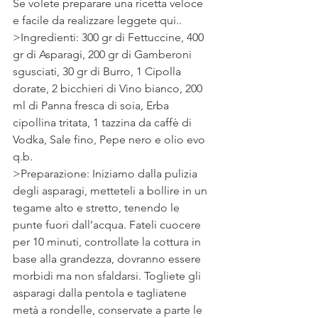
Se volete preparare una ricetta veloce 
e facile da realizzare leggete qui.. 
>Ingredienti: 300 gr di Fettuccine, 400 
gr di Asparagi, 200 gr di Gamberoni 
sgusciati, 30 gr di Burro, 1 Cipolla 
dorate, 2 bicchieri di Vino bianco, 200 
ml di Panna fresca di soia, Erba 
cipollina tritata, 1 tazzina da caffè di 
Vodka, Sale fino, Pepe nero e olio evo 
q.b.
>Preparazione: Iniziamo dalla pulizia 
degli asparagi, metteteli a bollire in un 
tegame alto e stretto, tenendo le 
punte fuori dall’acqua. Fateli cuocere 
per 10 minuti, controllate la cottura in 
base alla grandezza, dovranno essere 
morbidi ma non sfaldarsi. Togliete gli 
asparagi dalla pentola e tagliatene 
metà a rondelle, conservate a parte le 