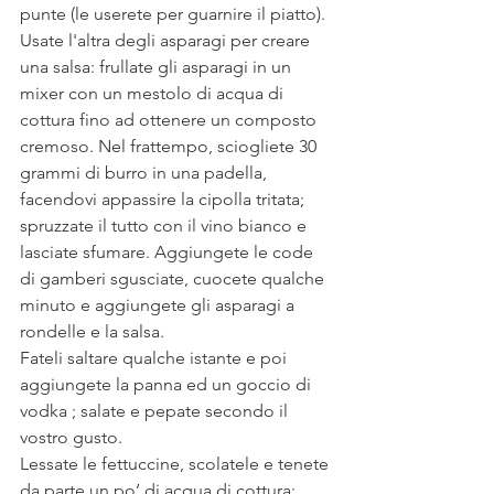
punte (le userete per guarnire il piatto). 
Usate l'altra degli asparagi per creare 
una salsa: frullate gli asparagi in un 
mixer con un mestolo di acqua di 
cottura fino ad ottenere un composto 
cremoso. Nel frattempo, sciogliete 30 
grammi di burro in una padella, 
facendovi appassire la cipolla tritata; 
spruzzate il tutto con il vino bianco e 
lasciate sfumare. Aggiungete le code 
di gamberi sgusciate, cuocete qualche 
minuto e aggiungete gli asparagi a 
rondelle e la salsa.
Fateli saltare qualche istante e poi 
aggiungete la panna ed un goccio di 
vodka ; salate e pepate secondo il 
vostro gusto.
Lessate le fettuccine, scolatele e tenete 
da parte un po’ di acqua di cottura; 