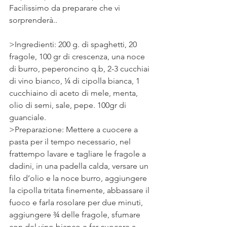
Facilissimo da preparare che vi 
sorprenderà..
>Ingredienti: 200 g. di spaghetti, 20  
fragole, 100 gr di crescenza, una noce 
di burro, peperoncino q.b, 2-3 cucchiai 
di vino bianco, ¼ di cipolla bianca, 1 
cucchiaino di aceto di mele, menta, 
olio di semi, sale, pepe. 100gr di 
guanciale.
>Preparazione: Mettere a cuocere a 
pasta per il tempo necessario, nel 
frattempo lavare e tagliare le fragole a 
dadini, in una padella calda, versare un 
filo d’olio e la noce burro, aggiungere 
la cipolla tritata finemente, abbassare il 
fuoco e farla rosolare per due minuti, 
aggiungere ¾ delle fragole, sfumare 
con del vino bianco e far cuocere a 