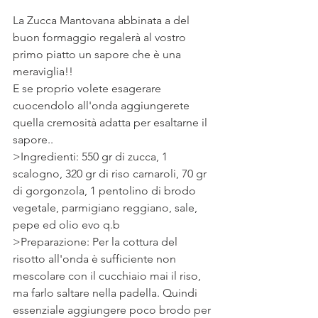
La Zucca Mantovana abbinata a del 
buon formaggio regalerà al vostro 
primo piatto un sapore che è una 
meraviglia!!
E se proprio volete esagerare 
cuocendolo all'onda aggiungerete 
quella cremosità adatta per esaltarne il 
sapore..
>Ingredienti: 550 gr di zucca, 1 
scalogno, 320 gr di riso carnaroli, 70 gr 
di gorgonzola, 1 pentolino di brodo 
vegetale, parmigiano reggiano, sale, 
pepe ed olio evo q.b
>Preparazione: Per la cottura del 
risotto all'onda è sufficiente non 
mescolare con il cucchiaio mai il riso, 
ma farlo saltare nella padella. Quindi 
essenziale aggiungere poco brodo per 