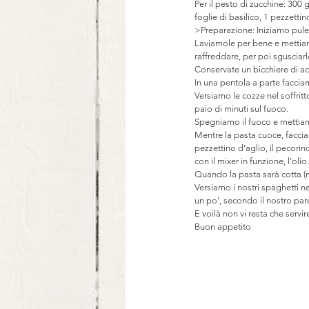
Per il pesto di zucchine: 300 
foglie di basilico, 1 pezzettin
>Preparazione: Iniziamo pule
Laviamole per bene e mettiam
raffreddare, per poi sgusciarl
Conservate un bicchiere di acq
In una pentola a parte facciam
Versiamo le cozze nel soffritt
paio di minuti sul fuoco.
Spegniamo il fuoco e mettiam
Mentre la pasta cuoce, faccia
pezzettino d’aglio, il pecorin
con il mixer in funzione, l’o
Quando la pasta sarà cotta (
Versiamo i nostri spaghetti ne
un po’, secondo il nostro pare
E voilà non vi resta che serv
Buon appetito