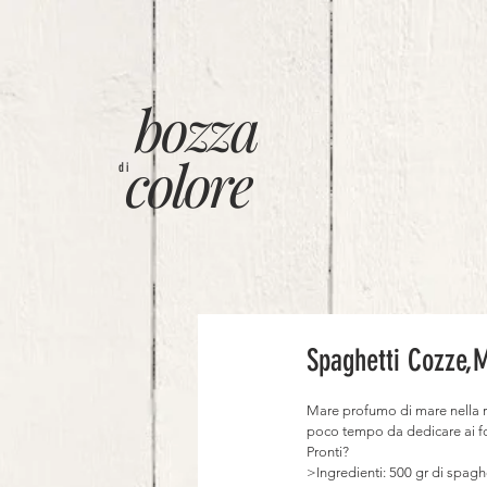
bozza
colore
di
Spaghetti Cozze,
Mare profumo di mare nella ri
poco tempo da dedicare ai for
Pronti?
>Ingredienti: 500 gr di spagh