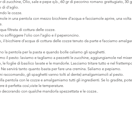
gr di zucchine, Olio, sale e pepe q.b., 60 gr di pecorino romano grattugiato, 30 
o di d’aglio.
ndo le cozze.
ole in una pentola con mezzo bicchiere d’acqua e facciamole aprire, una volta 
e.
ua filtrata di cottura delle cozze.
o soffriggere l’olio con l’aglio e il peperoncino.
o, il bicchiere d’acqua di cottura delle cozze tenuto da parte e facciamo amalgam
o la pentola per la pasta e quando bolle caliamo gli spaghetti.
mo il pesto: laviamo e tagliamo a pezzetti le zucchine, aggiungiamole nel mixer
o, le foglie di basilico lavate e le mandorle. Lasciamo tritare tutto e nel frattem
lio. Ne servirà tanto quanto basta per fare una cremina. Saliamo e pepiamo.
mi raccomando, gli spaghetti vanno tolti al dente) amalgamiamoli al pesto.
lla pentola con le cozze e amalgamiamo tutti gli ingredienti. Se lo gradite, pote
re è perfetta così,viste le temperature.
ire decorando con qualche mandorla spezzettata e le cozze..