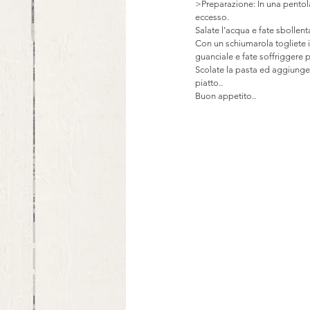
>Preparazione: In una pentola 
eccesso.
Salate l'acqua e fate sbollent
Con un schiumarola togliete il c
guanciale e fate soffriggere pr
Scolate la pasta ed aggiunget
piatto..
Buon appetito..