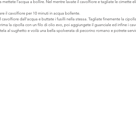
mettete l'acqua a bollire. Nel mentre lavate il cavolfiore e tagliate le cimette el
are il cavolfiore per 10 minuti in acqua bollente.
avolfiore dall'acqua e buttate i fusilli nella stessa. Tagliate finemente la cipolla, t
ima la cipolla con un filo di olio evo, poi aggiungete il guanciale ed infine i cavo
ela al sughetto e voilà una bella spolverata di pecorino romano e potrete servir