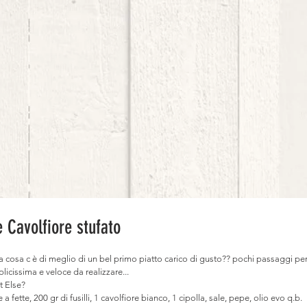
e Cavolfiore stufato
a cosa c è di meglio di un bel primo piatto carico di gusto?? pochi passaggi per 
plicissima e veloce da realizzare...
t Else?
a fette, 200 gr di fusilli, 1 cavolfiore bianco, 1 cipolla, sale, pepe, olio evo q.b.