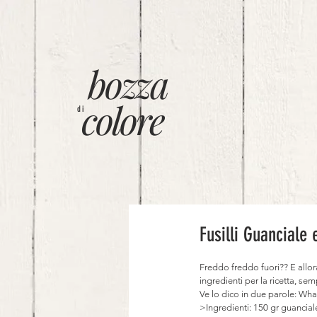
bozza
colore
di
Fusilli Guanciale 
Freddo freddo fuori?? E allor
ingredienti per la ricetta, sem
Ve lo dico in due parole: Wha
>Ingredienti: 150 gr guanciale 