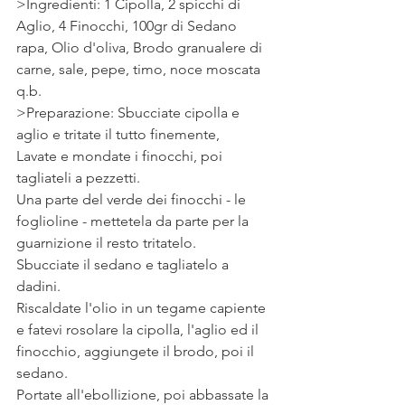
>Ingredienti: 1 Cipolla, 2 spicchi di 
Aglio, 4 Finocchi, 100gr di Sedano 
rapa, Olio d'oliva, Brodo granualere di 
carne, sale, pepe, timo, noce moscata 
q.b.
>Preparazione: Sbucciate cipolla e 
aglio e tritate il tutto finemente,
Lavate e mondate i finocchi, poi 
tagliateli a pezzetti.
Una parte del verde dei finocchi - le 
foglioline - mettetela da parte per la 
guarnizione il resto tritatelo.
Sbucciate il sedano e tagliatelo a 
dadini.
Riscaldate l'olio in un tegame capiente 
e fatevi rosolare la cipolla, l'aglio ed il 
finocchio, aggiungete il brodo, poi il 
sedano.
Portate all'ebollizione, poi abbassate la 