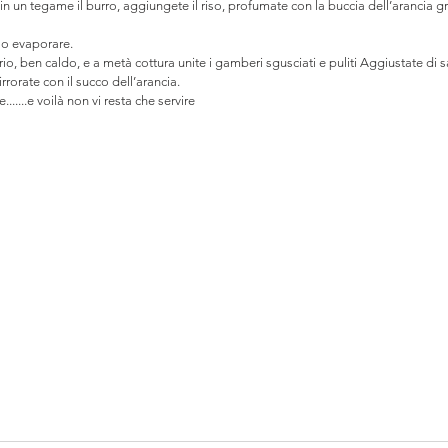
n un tegame il burro, aggiungete il riso, profumate con la buccia dell’arancia gr
elo evaporare.
o, ben caldo, e a metà cottura unite i gamberi sgusciati e puliti Aggiustate di 
rorate con il succo dell’arancia.
......e voilà non vi resta che servire 