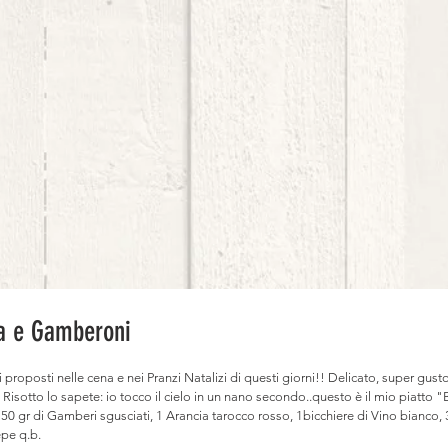
ia e Gamberoni
i proposti nelle cena e nei Pranzi Natalizi di questi giorni!! Delicato, super gust
 Risotto lo sapete: io tocco il cielo in un nano secondo..questo è il mio piatto "B
150 gr di Gamberi sgusciati, 1 Arancia tarocco rosso, 1bicchiere di Vino bianco, 3
epe q.b.