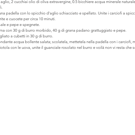
 aglio, 2 cucchiai olio di oliva extravergine, 0.5 bicchiere acqua minerale natural
i.
una padella con lo spicchio d'aglio schiacciato e spellato. Unite i carciofi a spicch
ite e cuocete per circa 10 minuti.
 sale e pepe e spegnete.
ema con 30 g di burro morbido, 40 g di grana padano grattuggiato e pepe.
liato a cubetti in 30 g di burro.
dante acqua bollente salata; scolatela, mettetela nella padella con i carciofi, 
ciotola con le uova, unite il guanciale rosolato nel burro e voilà non vi resta che se