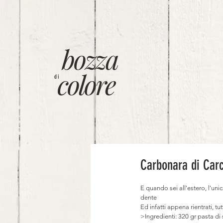
bozza
colore
di
Carbonara di Carc
E quando sei all'estero, l'unic
dente
Ed infatti appena rientrati, tut
>Ingredienti: 320 gr pasta di s