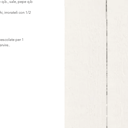
e q.b., sale, pepe q.b
i, irrorateli con 1/2 
mescolate per 1 
rvire..