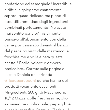
confezione ed assaggiarlo! Incredibile 
e difficile spiegarne esattamente il 
sapore..gusto delicato ma pieno di 
note differenti date dagli ingredienti 
combinati perfettamente! Ne avete 
mai sentito parlare? Inizialmente 
pensavo all’abbinamento con della 
carne poi passando davanti al banco 
del pesce ho visto delle mazzancolle 
freschissime e voilà è nata questa 
ricetta!! Facile, veloce e davvero 
particolare.. Correte sulla pagina di 
Luca e Daniela dell’azienda 
@ficoesserebuoni 
perché hanno dei 
prodotti veramente eccellenti! 
>Ingredienti: 200 gr di Maccheroni, 
10/12 Mazzancolle freschissime, olio 
extravergine di oliva, sale, pepe q.b, 4 
cucchiai grandi di Pesto di Cladodi, 1 