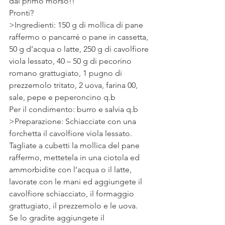
dal primo morso!!
Pronti?
>Ingredienti: 150 g di mollica di pane 
raffermo o pancarré o pane in cassetta, 
50 g d’acqua o latte, 250 g di cavolfiore 
viola lessato, 40 – 50 g di pecorino 
romano grattugiato, 1 pugno di 
prezzemolo tritato, 2 uova, farina 00, 
sale, pepe e peperoncino q.b
Per il condimento: burro e salvia q.b
>Preparazione: Schiacciate con una 
forchetta il cavolfiore viola lessato.
Tagliate a cubetti la mollica del pane 
raffermo, mettetela in una ciotola ed 
ammorbidite con l’acqua o il latte, 
lavorate con le mani ed aggiungete il 
cavolfiore schiacciato, il formaggio 
grattugiato, il prezzemolo e le uova.
Se lo gradite aggiungete il 