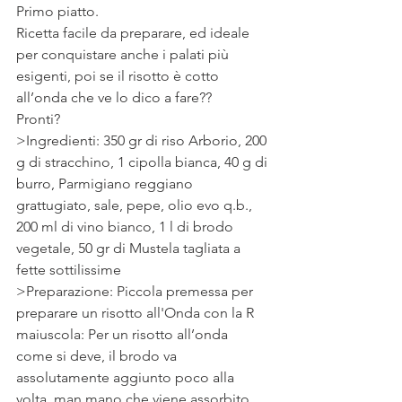
Primo piatto.
Ricetta facile da preparare, ed ideale 
per conquistare anche i palati più 
esigenti, poi se il risotto è cotto 
all’onda che ve lo dico a fare??
Pronti?
>Ingredienti: 350 gr di riso Arborio, 200 
g di stracchino, 1 cipolla bianca, 40 g di 
burro, Parmigiano reggiano 
grattugiato, sale, pepe, olio evo q.b., 
200 ml di vino bianco, 1 l di brodo 
vegetale, 50 gr di Mustela tagliata a 
fette sottilissime
>Preparazione: Piccola premessa per 
preparare un risotto all'Onda con la R 
maiuscola: Per un risotto all’onda 
come si deve, il brodo va 
assolutamente aggiunto poco alla 
volta, man mano che viene assorbito 