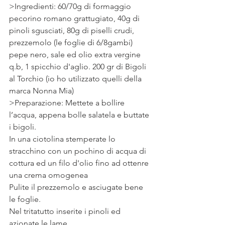
>Ingredienti: 60/70g di formaggio 
pecorino romano grattugiato, 40g di 
pinoli sgusciati, 80g di piselli crudi, 
prezzemolo (le foglie di 6/8gambi) 
pepe nero, sale ed olio extra vergine 
q.b, 1 spicchio d'aglio. 200 gr di Bigoli 
al Torchio (io ho utilizzato quelli della 
marca Nonna Mia)
>Preparazione: Mettete a bollire 
l’acqua, appena bolle salatela e buttate 
i bigoli.
In una ciotolina stemperate lo 
stracchino con un pochino di acqua di 
cottura ed un filo d'olio fino ad ottenre 
una crema omogenea
Pulite il prezzemolo e asciugate bene 
le foglie.
Nel tritatutto inserite i pinoli ed 
azionate le lame.