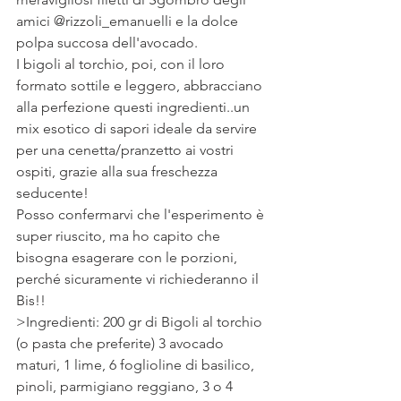
amici @rizzoli_emanuelli e la dolce 
polpa succosa dell'avocado.
I bigoli al torchio, poi, con il loro 
formato sottile e leggero, abbracciano 
alla perfezione questi ingredienti..un 
mix esotico di sapori ideale da servire 
per una cenetta/pranzetto ai vostri 
ospiti, grazie alla sua freschezza 
seducente!
Posso confermarvi che l'esperimento è 
super riuscito, ma ho capito che 
bisogna esagerare con le porzioni, 
perché sicuramente vi richiederanno il 
Bis!!
>Ingredienti: 200 gr di Bigoli al torchio 
(o pasta che preferite) 3 avocado 
maturi, 1 lime, 6 foglioline di basilico, 
pinoli, parmigiano reggiano, 3 o 4 