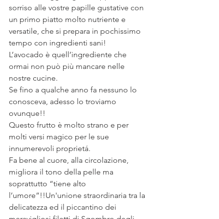
sorriso alle vostre papille gustative con 
un primo piatto molto nutriente e 
versatile, che si prepara in pochissimo 
tempo con ingredienti sani!
L’avocado è quell’ingrediente che 
ormai non può più mancare nelle 
nostre cucine.
Se fino a qualche anno fa nessuno lo 
conosceva, adesso lo troviamo 
ovunque!!
Questo frutto è molto strano e per 
molti versi magico per le sue 
innumerevoli proprietá.
Fa bene al cuore, alla circolazione, 
migliora il tono della pelle ma 
soprattutto “tiene alto 
l’umore”!!Un'unione straordinaria tra la 
delicatezza ed il piccantino dei 
meravigliosi filetti di Sgombro degli 