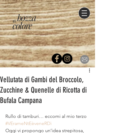
bozza
di
colore
Vellutata di Gambi del Broccolo,
Zucchine & Quenelle di Ricotta di
Bufala Campana
Rullo di tamburi… eccomi al mio terzo 
#VErameNtEèveneRDì
Oggi vi propongo un’idea strepitosa, 