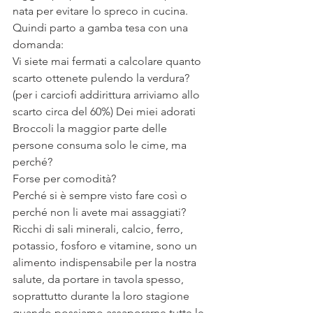
nata per evitare lo spreco in cucina.
Quindi parto a gamba tesa con una 
domanda:
Vi siete mai fermati a calcolare quanto 
scarto ottenete pulendo la verdura? 
(per i carciofi addirittura arriviamo allo 
scarto circa del 60%) Dei miei adorati 
Broccoli la maggior parte delle 
persone consuma solo le cime, ma 
perché?
Forse per comodità?
Perché si è sempre visto fare così o 
perché non li avete mai assaggiati?
Ricchi di sali minerali, calcio, ferro, 
potassio, fosforo e vitamine, sono un 
alimento indispensabile per la nostra 
salute, da portare in tavola spesso, 
soprattutto durante la loro stagione 
quando possiamo assaporarne tutte le 