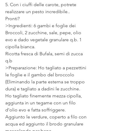
5. Con i ciuffi delle carote, potrete 
realizzare un pesto incredibile.. 
Pronti? 
>Ingredienti: 6 gambi e foglie dei 
Broccoli, 2 zucchine, sale, pepe, olio 
evo e dado vegetale granulare q.b. 1 
cipolla bianca.
Ricotta fresca di Bufala, semi di zucca 
q.b
>Preparazione: Ho tagliato a pezzettini 
le foglie e il gambo del broccolo 
(Eliminando la parte esterna se troppo 
dura) e tagliato a dadini le zucchine.
Ho tagliato finemente mezza cipolla, 
aggiunta in un tegame con un filo 
d'olio evo e fatta soffriggere.
Aggiunto le verdure, coperto a filo con 
acqua ed aggiunto il brodo granulare 
mescolando per bene.