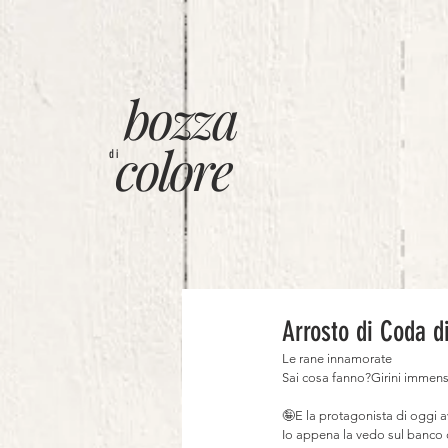
bozza
colore
di
Arrosto di Coda d
Le rane innamorate
Sai cosa fanno?Girini immens
⠀
🤪E la protagonista di oggi av
Io appena la vedo sul banco d