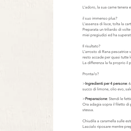
⠀
L’adoro, la sua carne tenera 
⠀
il suo immenso plus?
L’assenza di lisce, tolta la c
Preparata un triliardo di vol
miei pregiudizi ed ha superat
⠀
Il risultato?
L’arrosto di Rana pescatrice 
resto accade per quasi tutte 
La differenza la fa proprio i
Pronta/o? 
>
Ingredienti per 4 persone
: 
succo di limone, olio evo, sa
>
Preparazione
: Stendi le fet
Ora adagia sopra il filetto di 
stessa. 
Chiudila a caramella sulle est
Lascialo riposare mentre prepa