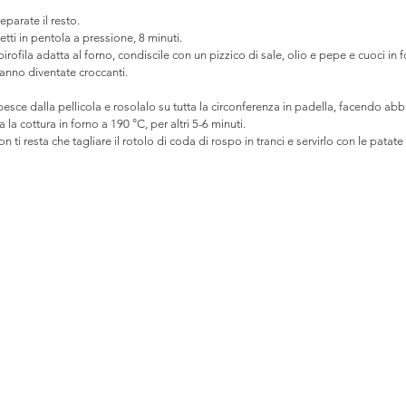
parate il resto.
etti in pentola a pressione, 8 minuti. 
irofila adatta al forno, condiscile con un pizzico di sale, olio e pepe e cuoci in 
nno diventate croccanti.  
 pesce dalla pellicola e rosolalo su tutta la circonferenza in padella, facendo abbr
 la cottura in forno a 190 °C, per altri 5-6 minuti.
 ti resta che tagliare il rotolo di coda di rospo in tranci e servirlo con le patate 