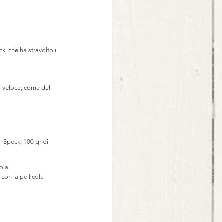
, che ha stravolto i 
a veloce, come del 
i Speck, 100 gr di 
ola.
 con la pellicola 