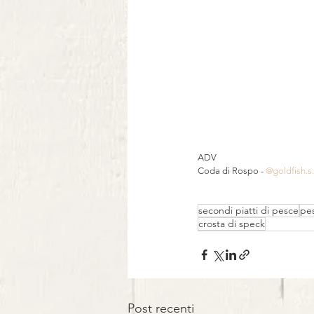
ADV
Coda di Rospo - 
@goldfish.s.r
⠀
secondi piatti di pesce
pes
crosta di speck
Post recenti