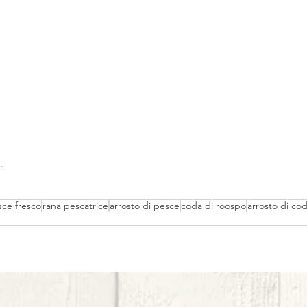
.l
ce fresco
rana pescatrice
arrosto di pesce
coda di roospo
arrosto di co