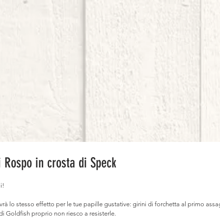
i Rospo in crosta di Speck
i!
rà lo stesso effetto per le tue papille gustative: girini di forchetta al primo ass
i Goldfish proprio non riesco a resisterle.