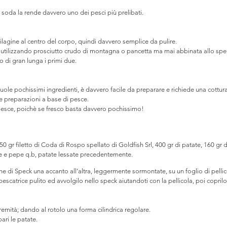
e soda la rende davvero uno dei pesci più prelibati.
artilagine al centro del corpo, quindi davvero semplice da pulire.
te utilizzando prosciutto crudo di montagna o pancetta ma mai abbinata allo speck
o di gran lunga i primi due.
vuole pochissimi ingredienti, è davvero facile da preparare e richiede una cottur
le preparazioni a base di pesce.
l pesce, poichè se fresco basta davvero pochissimo!
650 gr filetto di Coda di Rospo spellato di Goldfish Srl, 400 gr di patate, 160 gr d
le e pepe q.b, patate lessate precedentemente. 
tine di Speck una accanto all’altra, leggermente sormontate, su un foglio di pellic
pescatrice pulito ed avvolgilo nello speck aiutandoti con la pellicola, poi coprilo
remità; dando al rotolo una forma cilindrica regolare. 
ri le patate. 