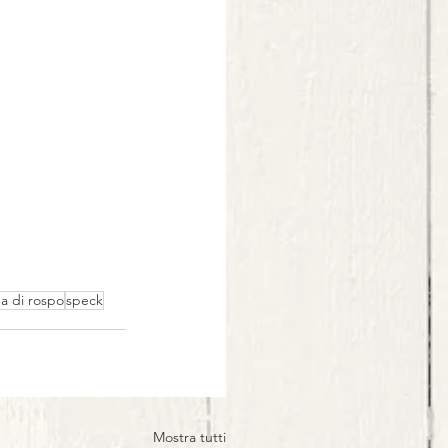
da di rospo
speck
Mostra tutti