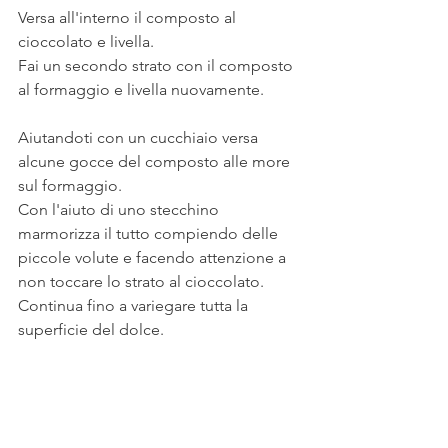
Versa all'interno il composto al 
cioccolato e livella. 
Fai un secondo strato con il composto 
al formaggio e livella nuovamente.
Aiutandoti con un cucchiaio versa 
alcune gocce del composto alle more 
sul formaggio. 
Con l'aiuto di uno stecchino 
marmorizza il tutto compiendo delle 
piccole volute e facendo attenzione a 
non toccare lo strato al cioccolato. 
Continua fino a variegare tutta la 
superficie del dolce.
Cuoci nel forno già caldo a 180° per 55 
minuti, verificando la cottura con uno 
stecchino. 