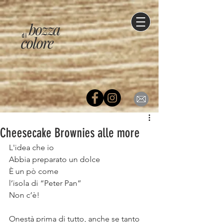
bozza
di
colore
Cheesecake Brownies alle more
L'idea che io⠀
Abbia preparato un dolce⠀
È un pò come ⠀
l’isola di “Peter Pan”⠀
Non c’è!⠀
⠀
Onestà prima di tutto, anche se tanto 