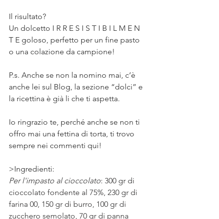
⠀
Il risultato? ⠀
Un dolcetto I R R E S I S T I B I L M E N 
T E goloso, perfetto per un fine pasto 
o una colazione da campione!⠀
⠀
P.s. Anche se non la nomino mai, c’è 
anche lei sul Blog, la sezione “dolci” e 
la ricettina è già li che ti aspetta.⠀
⠀
Io ringrazio te, perché anche se non ti 
offro mai una fettina di torta, ti trovo 
sempre nei commenti qui!⠀
>Ingredienti: 
Per l'impasto al cioccolato
: 300 gr di 
cioccolato fondente al 75%, 230 gr di 
farina 00, 150 gr di burro, 100 gr di 
zucchero semolato, 70 gr di panna 