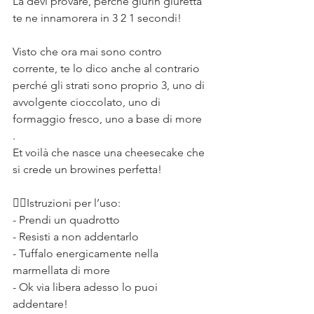
La devi provare, perché giurin giuretta 
te ne innamorera in 3 2 1 secondi!⠀
⠀
Visto che ora mai sono contro 
corrente, te lo dico anche al contrario 
perché gli strati sono proprio 3, uno di 
avvolgente cioccolato, uno di 
formaggio fresco, uno a base di more​
.⠀
Et voilà che nasce una cheesecake che 
si crede un browines perfetta!⠀
⠀
👆🏻Istruzioni per l’uso:⠀
- Prendi un quadrotto⠀
- Resisti a non addentarlo ⠀
- Tuffalo energicamente nella 
marmellata di more ⠀
- Ok via libera adesso lo puoi 
addentare!⠀