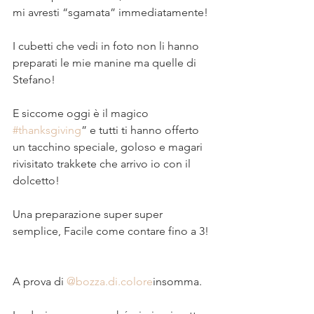
mi avresti “sgamata” immediatamente! 
⠀
I cubetti che vedi in foto non li hanno 
preparati le mie manine ma quelle di 
Stefano!⠀
⠀
E siccome oggi è il magico 
#thanksgiving
” e tutti ti hanno offerto 
un tacchino speciale, goloso e magari 
rivisitato trakkete che arrivo io con il 
dolcetto!⠀
⠀
Una preparazione super super 
semplice, Facile come contare fino a 3! 
⠀
⠀
A prova di 
@bozza.di.colore
insomma. 
⠀