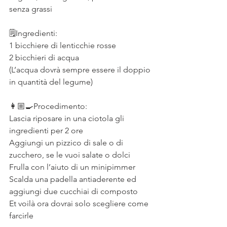
senza grassi
⠀
🗒Ingredienti:
1 bicchiere di lenticchie rosse
2 bicchieri di acqua
(L’acqua dovrà sempre essere il doppio 
in quantità del legume)
⠀
👩🏼‍🍳Procedimento:
Lascia riposare in una ciotola gli 
ingredienti per 2 ore
Aggiungi un pizzico di sale o di 
zucchero, se le vuoi salate o dolci
Frulla con l’aiuto di un minipimmer
Scalda una padella antiaderente ed 
aggiungi due cucchiai di composto
Et voilà ora dovrai solo scegliere come 
farcirle