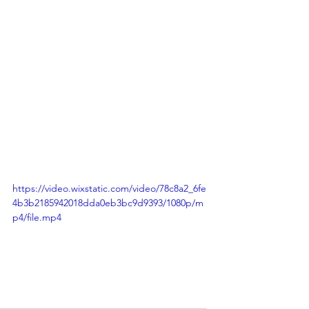
https://video.wixstatic.com/video/78c8a2_6fe
4b3b2185942018dda0eb3bc9d9393/1080p/m
p4/file.mp4