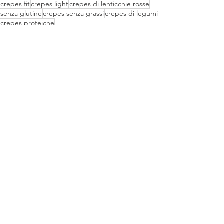
crepes fit
crepes light
crepes di lenticchie rosse
senza glutine
crepes senza grassi
crepes di legumi
crepes proteiche
Mostra tutti
Post recenti