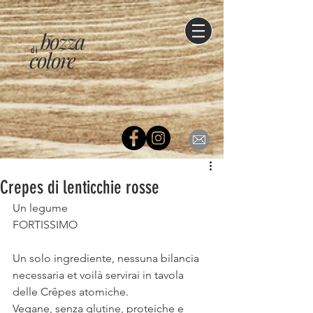
bozza
di
colore
Crepes di lenticchie rosse
Un legume
FORTISSIMO
⠀
Un solo ingrediente, nessuna bilancia 
necessaria et voilà servirai in tavola 
delle Crêpes atomiche.
Vegane, senza glutine, proteiche e 