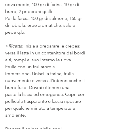
uova medie, 100 gr di farina, 10 gr di 
burro, 2 peperoni gialli
Per la farcia: 150 gr di salmone, 150 gr 
di robiola, erbe aromatiche, sale e 
pepe q.b.
>
Ricetta
: Inizia a preparare le crepes: 
versa il latte in un contenitore dai bordi 
alti, rompi al suo interno le uova. 
Frulla con un frullatore a 
immersione. Unisci la farina, frulla 
nuovamente e versa all’interno anche il 
burro fuso. Dovrai ottenere una 
pastella liscia ed omogenea. Copri con 
pellicola trasparente e lascia riposare 
per qualche minuto a temperatura 
ambiente.
Prepara il colore giallo con il 