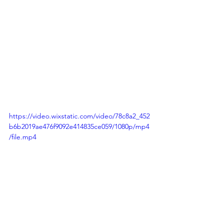
https://video.wixstatic.com/video/78c8a2_452
b6b2019ae476f9092e414835ce059/1080p/mp4
/file.mp4
⠀
Adv