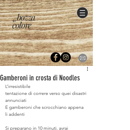
bozza
di
colore
Gamberoni in crosta di Noodles
L’irresistibile
tentazione di correre verso quei disastri 
annunciati
E gamberoni che scrocchiano appena 
li addenti
⠀
Si preparano in 10 minuti, avrai 