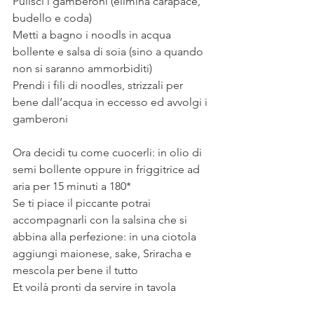
Pulisci i gamberoni (elimina carapace, 
budello e coda)
Metti a bagno i noodls in acqua 
bollente e salsa di soia (sino a quando 
non si saranno ammorbiditi)
Prendi i fili di noodles, strizzali per 
bene dall’acqua in eccesso ed avvolgi i 
gamberoni
⠀
Ora decidi tu come cuocerli: in olio di 
semi bollente oppure in friggitrice ad 
aria per 15 minuti a 180*
Se ti piace il piccante potrai 
accompagnarli con la salsina che si 
abbina alla perfezione: in una ciotola 
aggiungi maionese, sake, Sriracha e 
mescola per bene il tutto
Et voilà pronti da servire in tavola
⠀