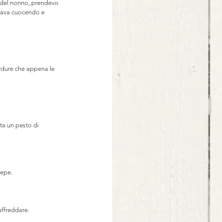
 del nonno, prendevo 
stava cuocendo e 
erdure che appena le 
ta un pesto di 
pepe.
affreddare. 