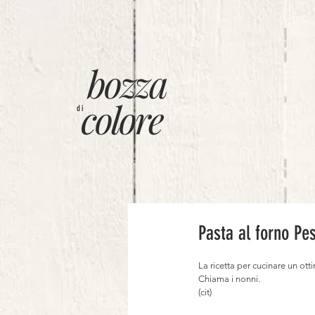
bozza
colore
di
Pasta al forno Pe
La ricetta per cucinare un ot
Chiama i nonni.⠀
(cit) ⠀
⠀