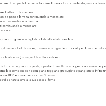
urcuma: In un pentolino lascia fondere il burro a fuoco moderato; unisci la farin
are il latte con la curcuma.
 tiepido poco alla volta continuando a mescolare. 
isci l’intensità della fiamma.
uti continuando a mescolare.
freddare. 
giungi il guanciale tagliato a listarelle e fallo rosolare. 
ngilo in un robot da cucina, insieme agli ingredienti indicati per il pesto e frulla
andola al dente (proseguirà la cottura in forno).
a forno ed aggiungi la pasta, il pesto di cavolfiore ed il guanciale e mischia per
ciamella e completa con parmigiano reggiano grattugiato e pangrattato infine un 
rnare a 180° in forno già caldo per 30 minuti.
trai portare a tavola la tua pasta al forno 