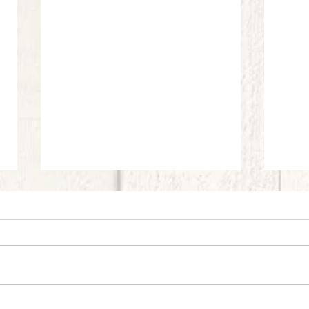
Frittata di Spaghetti: Provola affumicata
Rigato