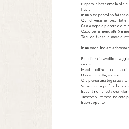
Prepara la besciamella alla c
frusta.
In un altro pentolino fai scald
Quindi versa nel roux il latte
Sala e pepa a piacere e diminu
Cuoci per almeno altri 5 min
Togli dal fuoco, e lasciala raf
In un padellino antiaderente ag
Prendi ora il cavolfiore, aggiu
crema.
Metti a bollire la pasta, lasci
Una volta cotta, scolala.
Ora prendi una teglia adatta d
Versa sulla superficie la bes
Et voilà non ti resta che info
Trascorso il tempo indicato po
Buon appetito 