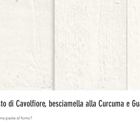
sto di Cavolfiore, besciamella alla Curcuma e G
tima pasta al forno?⠀