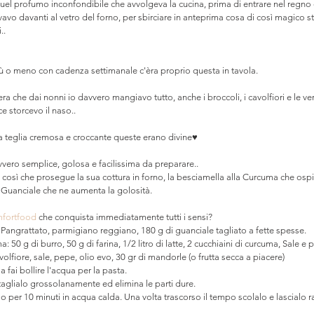
el profumo inconfondibile che avvolgeva la cucina, prima di entrare nel regno
rivavo davanti al vetro del forno, per sbirciare in anteprima cosa di così magico 
.. ⠀
iù o meno con cadenza settimanale c'èra proprio questa in tavola. ⠀
era che dai nonni io davvero mangiavo tutto, anche i broccoli, i cavolfiori e le v
e storcevo il naso.. ⠀
a teglia cremosa e croccante queste erano divine♥️⠀
avvero semplice, golosa e facilissima da preparare.. ⠀
 così che prosegue la sua cottura in forno, la besciamella alla Curcuma che ospi
l Guanciale che ne aumenta la golosità. ⠀
fortfood
 che conquista immediatamente tutti i sensi? 
. Pangrattato, parmigiano reggiano, 180 g di guanciale tagliato a fette spesse.
: 50 g di burro, 50 g di farina, 1/2 litro di latte, 2 cucchiaini di curcuma, Sale e 
avolfiore, sale, pepe, olio evo, 30 gr di mandorle (o frutta secca a piacere)
fai bollire l'acqua per la pasta.
 taglialo grossolanamente ed elimina le parti dure.
o per 10 minuti in acqua calda. Una volta trascorso il tempo scolalo e lascialo r