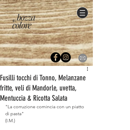
bozza
di
colore
Fusilli tocchi di Tonno, Melanzane
fritte, veli di Mandorle, uvetta,
Mentuccia & Ricotta Salata
"La corruzione comincia con un piatto 
di pasta" ⠀
(I.M.) ⠀
⠀