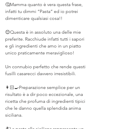
🤔Mamma quanto è vera questa frase, 
infatti tu dimmi “Pasta” ed io potrei 
dimenticare qualsiasi cosa!!⠀
⠀
😊Questa è in assoluto una delle mie 
preferite. Racchiude infatti tutti i sapori 
e gli ingredienti che amo in un piatto 
unico praticamente meraviglioso!⠀
⠀
Un connubio perfetto che rende questi 
fusilli casarecci davvero irresistibili. ⠀
⠀
👩🏻‍🍳Preparazione semplice per un 
risultato è a dir poco eccezionale, una 
ricetta che profuma di ingredienti tipici 
che le danno quella splendida anima 
siciliana. ⠀
⠀
🍝La pasta alla siciliana rappresenta un 